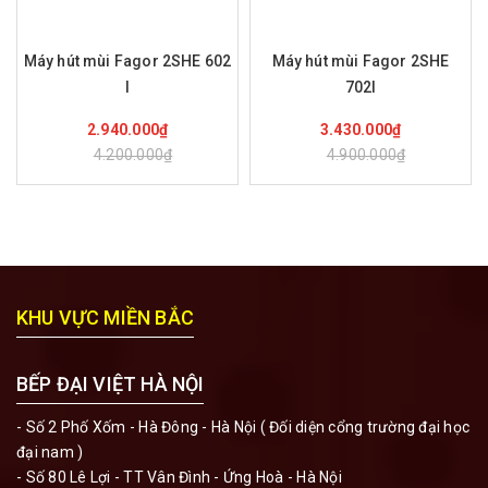
Máy hút mùi Fagor 2SHE 602
Máy hút mùi Fagor 2SHE
I
702I
Mua hàng
Mua hàng
2.940.000₫
3.430.000₫
4.200.000₫
4.900.000₫
KHU VỰC MIỀN BẮC
BẾP ĐẠI VIỆT HÀ NỘI
- Số 2 Phố Xốm - Hà Đông - Hà Nội ( Đối diện cổng trường đại học
đại nam )
- Số 80 Lê Lợi - TT Vân Đình - Ứng Hoà - Hà Nội