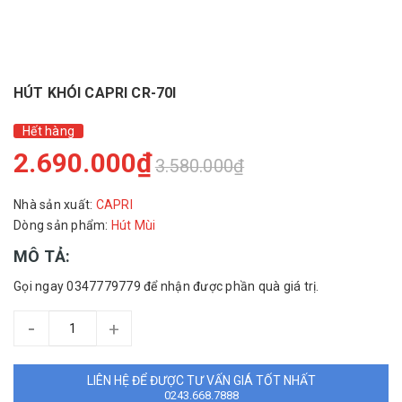
HÚT KHÓI CAPRI CR-70I
Hết hàng
2.690.000₫
3.580.000₫
Nhà sản xuất:
CAPRI
Dòng sản phẩm:
Hút Mùi
MÔ TẢ:
Gọi ngay 0347779779 để nhận được phần quà giá trị.
-
+
LIÊN HỆ ĐỂ ĐƯỢC TƯ VẤN GIÁ TỐT NHẤT
0243.668.7888