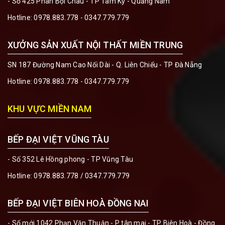
- Số 425 Phan Bội Châu - TP Tam Kỳ - Quảng Nam
Hotline:
0978.883.778 - 0347.779.779
XƯỞNG SẢN XUẤT NỘI THẤT MIỀN TRUNG
SN 187 Đường Nam Cao Nối Dài - Q. Liên Chiểu - TP Đà Nẵng
Hotline:
0978.883.778 - 0347.779.779
KHU VỰC MIỀN NAM
BẾP ĐẠI VIỆT VŨNG TÀU
- Số 352 Lê Hồng phong - TP Vũng Tàu
Hotline:
0978.883.778 / 0347.779.779
BẾP ĐẠI VIỆT BIÊN HOÀ ĐỒNG NAI
- Số mới 1042 Phạn Văn Thuận - P tân mai - TP Biên Hoà - Đồng