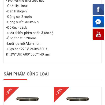
- Hút và khử mùi trực tiếp
-Chất liệu:Inox
-Đèn Halogen
-Động cơ: 2 moto
-Công suất: 700m3/h
-Độ ồn: <52db
-Điểu khiển: phím nhấn 3 tốc độ
-Ống thoát: 120mm
-Lưới lọc mỡ Aluminum
-Điện áp : 220V-240V/50Hz
KT:(W*DH) 600*500*140mm
SẢN PHẨM CÙNG LOẠI
- 30%
- 30%