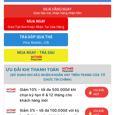
MUA HÀNG NGAY
Giao tận nơi, nhận hàng nhận tiền
MUA NGAY
Giao Tận Nơi Hoặc Nhận Tại Cửa Hàng
TRẢ GÓP QUA THẺ
Visa, Master, JCB
MUA NGAY - TRẢ SAU
ƯU ĐÃI KHI THANH TOÁN
(SỬ DỤNG KHI XÁC NHẬN KHOẢN VAY TRÊN TRANG CỦA TỔ
CHỨC TÀI CHÍNH)
Giảm 10% – tối đa 500.000đ khi
ƯU ĐÃI
HOT
chọn kỳ hạn 6 & 12 tháng cho
khách hàng mới
Giảm 3% – tối đa 100.000đ với kỳ
ƯU ĐÃI