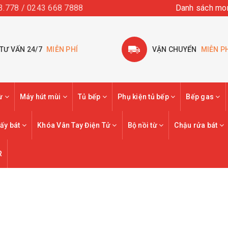
3.778 / 0243 668 7888
Danh sách mo
TƯ VẤN 24/7
MIỄN PHÍ
VẬN CHUYỂN
MIỄN P
từ
Máy hút mùi
Tủ bếp
Phụ kiện tủ bếp
Bếp gas
ấy bát
Khóa Vân Tay Điện Tử
Bộ nồi từ
Chậu rửa bát
R