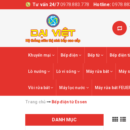
Tư vấn 24/7
0978.883.778
Hotline:
0978.88
Khuyến mại
Bếp điện
Bếp từ
Bếp điện 
Lò nướng
Lò vi sóng
Máy rửa bát
Máy s
Vòi rửa bát
Máy lọc nước
Máy rửa bát FEUE
Trang chủ
Bếp điện từ Essen
DANH MỤC