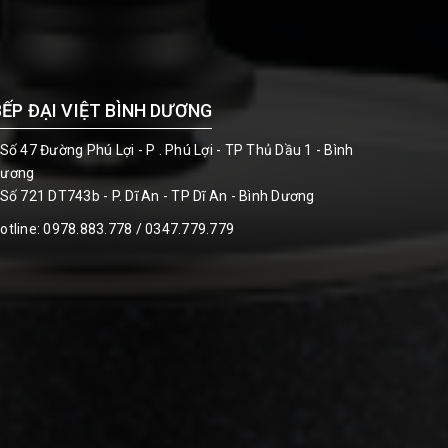
BẾP ĐẠI VIỆT BÌNH DƯƠNG
 Số 47 Đường Phú Lợi - P . Phú Lợi - TP Thủ Dầu 1 - Bình
ương
 Số 721 DT743b - P. Dĩ An - TP Dĩ An - Bình Dương
otline:
0978.883.778 / 0347.779.779