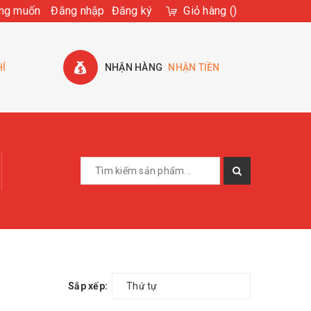
ng muốn
Đăng nhập
Đăng ký
Giỏ hàng
(
)
HÍ
NHẬN HÀNG
NHẬN TIỀN
Sắp xếp:
Thứ tự