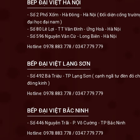
BẾP ĐẠI VIỆT HÀ NỘI
- Số 2 Phố Xốm - Hà Đông - Hà Nội ( Đối diện cổng trườn
đại học đại nam )
- Số 80 Lê Lợi - TT Vân Đình - Ứng Hoà - Hà Nội
- Số 596 Nguyễn Văn Cừ - Long Biên - Hà Nội
Hotline:
0978.883.778
/
0347.779.779
BẾP ĐẠI VIỆT LẠNG SƠN
- Số 492 Bà Triệu - TP Lạng Sơn ( cạnh ngã tư đèn đỏ c
đông kinh )
Hotline:
0978.883.778
/
0347.779.779
BẾP ĐẠI VIỆT BẮC NINH
- Số 446 Nguyễn Trãi - P. Võ Cường - TP Bắc Ninh
Hotline:
0978.883.778
/
0347.779.779