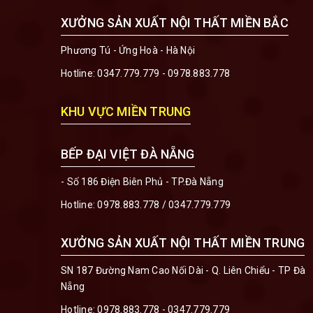
XƯỞNG SẢN XUẤT NỘI THẤT MIỀN BẮC
Phương Tú - Ứng Hoà - Hà Nội
Hotline:
0347.779.779 - 0978.883.778
KHU VỰC MIỀN TRUNG
BẾP ĐẠI VIỆT ĐÀ NẴNG
- Số 186 Điện Biên Phủ - TP.Đà Nẵng
Hotline:
0978.883.778
/
0347.779.779
XƯỞNG SẢN XUẤT NỘI THẤT MIỀN TRUNG
SN 187 Đường Nam Cao Nối Dài - Q. Liên Chiểu - TP Đà
Nẵng
Hotline:
0978.883.778 - 0347.779.779