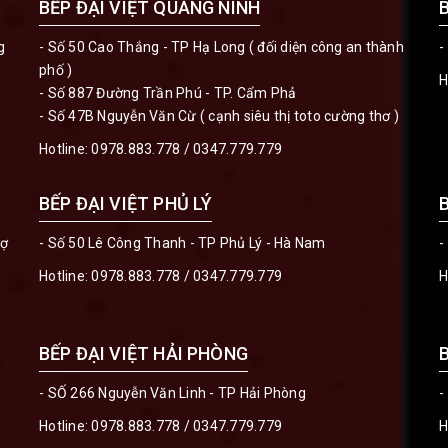
BẾP ĐẠI VIỆT QUẢNG NINH
g
- Số 50 Cao Thắng - TP Hạ Long ( đối diện công an thành
-
phố )
H
- Số 887 Đường Trần Phú - TP. Cẩm Phả
- Số 47B Nguyễn Văn Cừ ( cạnh siêu thị toto cường thơ )
Hotline:
0978.883.778
/
0347.779.779
BẾP ĐẠI VIỆT PHỦ LÝ
hợ
- Số 50 Lê Công Thanh - TP Phủ Lý - Hà Nam
-
Hotline:
0978.883.778
/
0347.779.779
H
BẾP ĐẠI VIỆT HẢI PHÒNG
- SỐ 266 Nguyễn Văn Linh - TP Hải Phòng
-
Hotline:
0978.883.778
/
0347.779.779
H