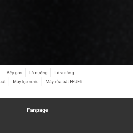
Bếp gas
Lò nướng
Lò vi sóng
bát
Máy lọc nước
Máy rửa bát FEUER
Fanpage