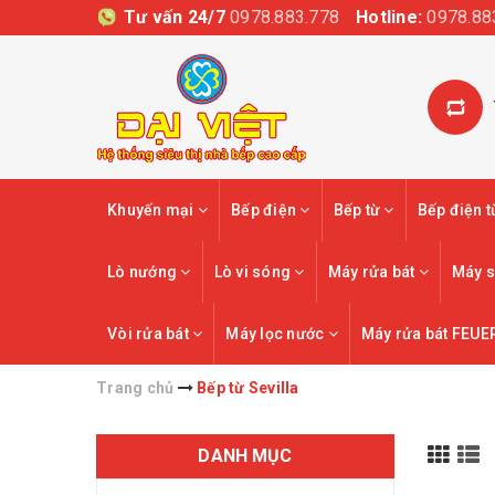
Tư vấn 24/7
0978.883.778
Hotline:
0978.88
Khuyến mại
Bếp điện
Bếp từ
Bếp điện 
Lò nướng
Lò vi sóng
Máy rửa bát
Máy s
Vòi rửa bát
Máy lọc nước
Máy rửa bát FEUE
Trang chủ
Bếp từ Sevilla
DANH MỤC