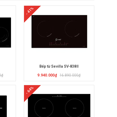
- 41%
nh
Mua hàng
Xem nhanh
I
Bếp từ Sevilla SV-838II
0₫
16.890.000₫
9.940.000₫
- 64%