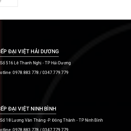
BẾP ĐẠI VIỆT HẢI DƯƠNG
 Số 516 Lê Thanh Nghị - TP Hải Dương
otline:
0978.883.778
/
0347.779.779
BẾP ĐẠI VIỆT NINH BÌNH
 Số 18 Lương Văn Thăng -P. Đông Thành - TP Ninh Bình
otline:
0978.883.778
/
0347.779.779