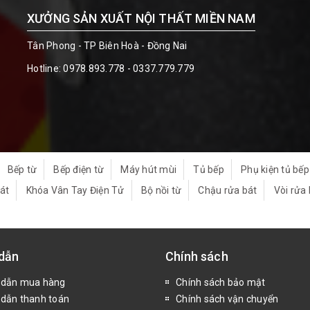
XƯỞNG SẢN XUẤT NỘI THẤT MIỀN NAM
Tân Phong - TP Biên Hoà - Đồng Nai
Hotline:
0978.893.778 - 0337.779.779
Bếp từ
Bếp điện từ
Máy hút mùi
Tủ bếp
Phụ kiện tủ bếp
át
Khóa Vân Tay Điện Tử
Bộ nồi từ
Chậu rửa bát
Vòi rửa 
dẫn
Chính sách
 dẫn mua hàng
Chính sách bảo mật
dẫn thanh toán
Chính sách vận chuyển