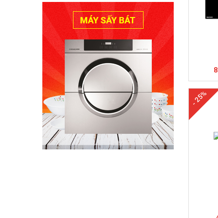
M
8
- 25%
M