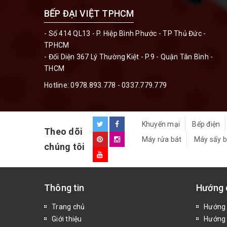
BẾP ĐẠI VIỆT TPHCM
- Số 414 QL13 - P. Hiệp Bình Phước - TP Thủ Đức -
TPHCM
- Đối Diện 367 Lý Thường Kiệt - P.9 - Quận Tân Bình -
THCM
Hotline:
0978.893.778 - 0337.779.779
Khuyến mại
Bếp điện
Theo dõi
Máy rửa bát
Máy sấy b
chúng tôi
Thông tin
Hướng 
Trang chủ
Hướng
Giới thiệu
Hướng 