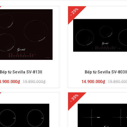
- 25%
ua hàng
Xem nhanh
Mua hàng
Xem nha
Bếp từ Sevilla SV-813II
Bếp từ Sevilla SV-803I
19.890.000₫
19.890.00
4.900.000₫
14.900.000₫
- 35%