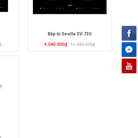
nh
Mua hàng
Xem nhanh
I
Bếp từ Sevilla SV-73II
₫
11.380.000₫
4.040.000₫
nh
T
₫