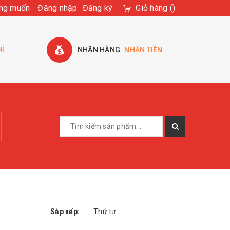
ng muốn
Đăng nhập
Đăng ký
Giỏ hàng
(
)
HÍ
NHẬN HÀNG
NHẬN TIỀN
Sắp xếp:
Thứ tự