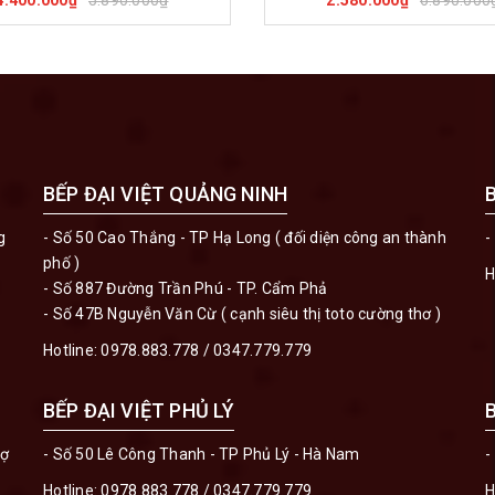
4.400.000₫
2.580.000₫
BẾP ĐẠI VIỆT QUẢNG NINH
g
- Số 50 Cao Thắng - TP Hạ Long ( đối diện công an thành
-
phố )
H
- Số 887 Đường Trần Phú - TP. Cẩm Phả
- Số 47B Nguyễn Văn Cừ ( cạnh siêu thị toto cường thơ )
Hotline:
0978.883.778
/
0347.779.779
BẾP ĐẠI VIỆT PHỦ LÝ
hợ
- Số 50 Lê Công Thanh - TP Phủ Lý - Hà Nam
-
Hotline:
0978.883.778
/
0347.779.779
H