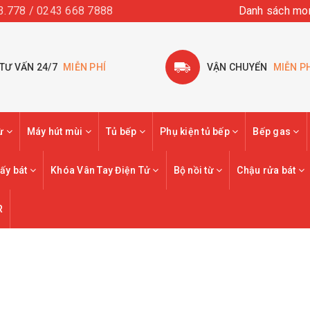
3.778 / 0243 668 7888
Danh sách mo
TƯ VẤN 24/7
MIỄN PHÍ
VẬN CHUYỂN
MIỄN P
từ
Máy hút mùi
Tủ bếp
Phụ kiện tủ bếp
Bếp gas
ấy bát
Khóa Vân Tay Điện Tử
Bộ nồi từ
Chậu rửa bát
R