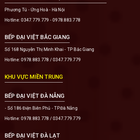
Phương Tú - Ứng Hoà - Hà Nội
Hotline:
0347.779.779 - 0978.883.778
BẾP ĐẠI VIỆT BẮC GIANG
Số 168 Nguyễn Thị Minh Khai - TP Bắc Giang
Hotline:
0978.883.778
/
0347.779.779
KHU VỰC MIỀN TRUNG
BẾP ĐẠI VIỆT ĐÀ NẴNG
- Số 186 Điện Biên Phủ - TP.Đà Nẵng
Hotline:
0978.883.778
/
0347.779.779
BẾP ĐẠI VIỆT ĐÀ LẠT