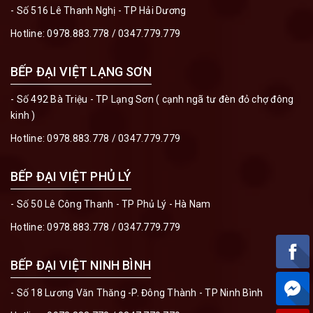
- Số 516 Lê Thanh Nghị - TP Hải Dương
Hotline:
0978.883.778
/
0347.779.779
BẾP ĐẠI VIỆT LẠNG SƠN
- Số 492 Bà Triệu - TP Lạng Sơn ( cạnh ngã tư đèn đỏ chợ đông
kinh )
Hotline:
0978.883.778
/
0347.779.779
BẾP ĐẠI VIỆT PHỦ LÝ
- Số 50 Lê Công Thanh - TP Phủ Lý - Hà Nam
Hotline:
0978.883.778
/
0347.779.779
BẾP ĐẠI VIỆT NINH BÌNH
- Số 18 Lương Văn Thăng -P. Đông Thành - TP Ninh Bình