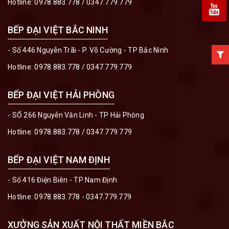
Hotline:
0978.883.778
/
0347.779.779
BẾP ĐẠI VIỆT BẮC NINH
- Số 446 Nguyễn Trãi - P. Võ Cường - TP Bắc Ninh
Hotline:
0978.883.778
/
0347.779.779
BẾP ĐẠI VIỆT HẢI PHÒNG
- SỐ 266 Nguyễn Văn Linh - TP Hải Phòng
Hotline:
0978.883.778
/
0347.779.779
BẾP ĐẠI VIỆT NAM ĐỊNH
- Số 416 Điện Biên - TP Nam Định
Hotline:
0978.883.778 - 0347.779.779
XƯỞNG SẢN XUẤT NỘI THẤT MIỀN BẮC