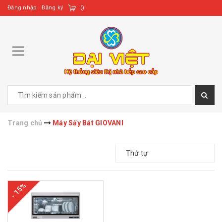
Đăng nhập
Đăng ký
(
)
Trang chủ
Máy Sấy Bát GIOVANI
Thứ tự
- 15%