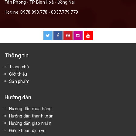
Tân Phong - TP Biên Hoà - Đồng Nai
Hotline:
0978.893.778 - 0337.779.779
Thông tin
Trang chủ
Giới thiệu
Sản phẩm
Hướng dẫn
Hướng dẫn mua hàng
Hướng dẫn thanh toán
Hướng dẫn giao nhận
Điều khoản dịch vụ