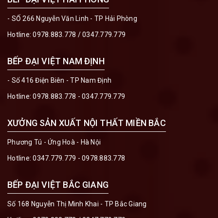
- SỐ 266 Nguyễn Văn Linh - TP Hải Phòng
Hotline:
0978.883.778
/
0347.779.779
BẾP ĐẠI VIỆT NAM ĐỊNH
- Số 416 Điện Biên - TP Nam Định
Hotline:
0978.883.778 - 0347.779.779
XƯỞNG SẢN XUẤT NỘI THẤT MIỀN BẮC
Phương Tú - Ứng Hoà - Hà Nội
Hotline:
0347.779.779 - 0978.883.778
BẾP ĐẠI VIỆT BẮC GIANG
Số 168 Nguyễn Thị Minh Khai - TP Bắc Giang