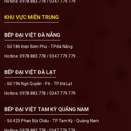
Hotline:
0978.883.778
/
0347.779.779
KHU VỰC MIỀN TRUNG
BẾP ĐẠI VIỆT ĐÀ NẴNG
- Số 186 Điện Biên Phủ - TP.Đà Nẵng
Hotline:
0978.883.778
/
0347.779.779
BẾP ĐẠI VIỆT ĐÀ LẠT
- Số 196 Ngô Quyền - P6 - TP Đà Lạt
Hotline:
0978.883.778
/
0347.779.779
BẾP ĐẠI VIỆT TAM KỲ QUẢNG NAM
- Số 425 Phan Bội Châu - TP Tam Kỳ - Quảng Nam
Hotline:
0978.883.778 - 0347.779.779