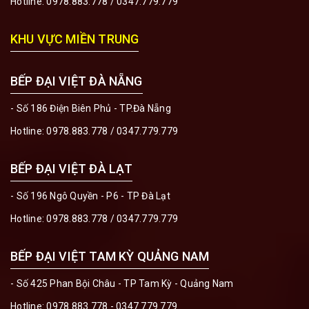
Hotline:
0978.883.778
/
0347.779.779
KHU VỰC MIỀN TRUNG
BẾP ĐẠI VIỆT ĐÀ NẴNG
- Số 186 Điện Biên Phủ - TP.Đà Nẵng
Hotline:
0978.883.778
/
0347.779.779
BẾP ĐẠI VIỆT ĐÀ LẠT
- Số 196 Ngô Quyền - P6 - TP Đà Lạt
Hotline:
0978.883.778
/
0347.779.779
BẾP ĐẠI VIỆT TAM KỲ QUẢNG NAM
- Số 425 Phan Bội Châu - TP Tam Kỳ - Quảng Nam
Hotline:
0978.883.778 - 0347.779.779