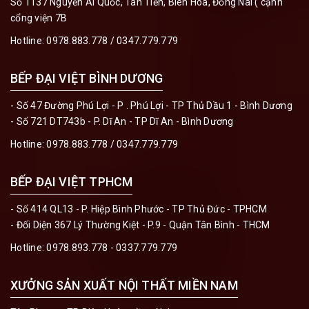
Số 1137 Nguyễn Ái Quốc, Tân Tiến, Biên Hòa, Đồng Nai ( cạnh
cổng viện 7B
Hotline:
0978.883.778 / 0347.779.779
BẾP ĐẠI VIỆT BÌNH DƯƠNG
- Số 47 Đường Phú Lợi - P . Phú Lợi - TP Thủ Dầu 1 - Bình Dương
- Số 721 DT743b - P. Dĩ An - TP Dĩ An - Bình Dương
Hotline:
0978.883.778 / 0347.779.779
BẾP ĐẠI VIỆT TPHCM
- Số 414 QL13 - P. Hiệp Bình Phước - TP Thủ Đức - TPHCM
- Đối Diện 367 Lý Thường Kiệt - P.9 - Quận Tân Bình - THCM
Hotline:
0978.893.778 - 0337.779.779
XƯỞNG SẢN XUẤT NỘI THẤT MIỀN NAM