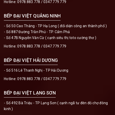
Hotline:
0978.883.778
/
0347.779.779
BẾP ĐẠI VIỆT QUẢNG NINH
- Số 50 Cao Thắng - TP Hạ Long ( đối diện công an thành phố )
- Số 887 Đường Trần Phú - TP. Cẩm Phả
- Số 47B Nguyễn Văn Cừ ( cạnh siêu thị toto cường thơ )
Hotline:
0978.883.778
/
0347.779.779
BẾP ĐẠI VIỆT HẢI DƯƠNG
- Số 516 Lê Thanh Nghị - TP Hải Dương
Hotline:
0978.883.778
/
0347.779.779
BẾP ĐẠI VIỆT LẠNG SƠN
- Số 492 Bà Triệu - TP Lạng Sơn ( cạnh ngã tư đèn đỏ chợ đông
kinh )