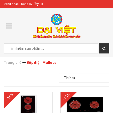
Đăng nhập
Đăng ký
(
)
Trang chủ
Bếp điện Malloca
Thứ tự
- 15%
- 15%