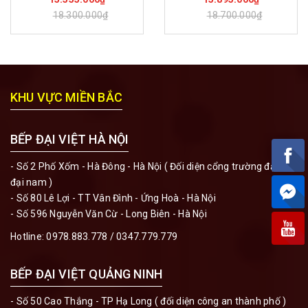
18.300.000₫
18.700.000₫
KHU VỰC MIỀN BẮC
BẾP ĐẠI VIỆT HÀ NỘI
- Số 2 Phố Xốm - Hà Đông - Hà Nội ( Đối diện cổng trường đại học
đại nam )
- Số 80 Lê Lợi - TT Vân Đình - Ứng Hoà - Hà Nội
- Số 596 Nguyễn Văn Cừ - Long Biên - Hà Nội
Hotline:
0978.883.778
/
0347.779.779
BẾP ĐẠI VIỆT QUẢNG NINH
- Số 50 Cao Thắng - TP Hạ Long ( đối diện công an thành phố )