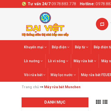
Tư vấn 24/7
0978.883.778
Hotline:
0978.88
Khuyến mại
Bếp điện
Bếp từ
Bếp điện 
Lò nướng
Lò vi sóng
Máy rửa bát
Máy s
Vòi rửa bát
Máy lọc nước
Máy rửa bát FEUE
Trang chủ
Máy rửa bát Munchen
DANH MỤC