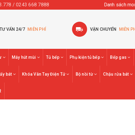
3.778 / 0243 668 7888
Danh sách mo
TƯ VẤN 24/7
MIỄN PHÍ
VẬN CHUYỂN
MIỄN P
từ
Máy hút mùi
Tủ bếp
Phụ kiện tủ bếp
Bếp gas
ấy bát
Khóa Vân Tay Điện Tử
Bộ nồi từ
Chậu rửa bát
R