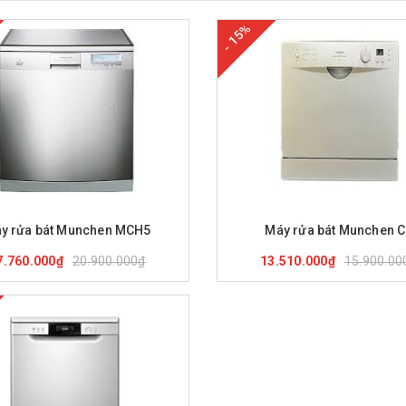
- 15%
ua hàng
Xem nhanh
Mua hàng
Xem nha
y rửa bát Munchen MCH5
Máy rửa bát Munchen 
20.900.000₫
15.900.00
7.760.000₫
13.510.000₫