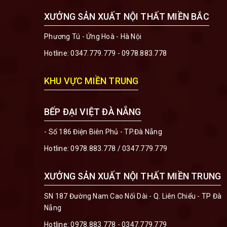
XƯỞNG SẢN XUẤT NỘI THẤT MIỀN BẮC
Phương Tú - Ứng Hoà - Hà Nội
Hotline:
0347.779.779 - 0978.883.778
KHU VỰC MIỀN TRUNG
BẾP ĐẠI VIỆT ĐÀ NẴNG
- Số 186 Điện Biên Phủ - TP.Đà Nẵng
Hotline:
0978.883.778
/
0347.779.779
XƯỞNG SẢN XUẤT NỘI THẤT MIỀN TRUNG
SN 187 Đường Nam Cao Nối Dài - Q. Liên Chiểu - TP Đà
Nẵng
Hotline:
0978.883.778 - 0347.779.779