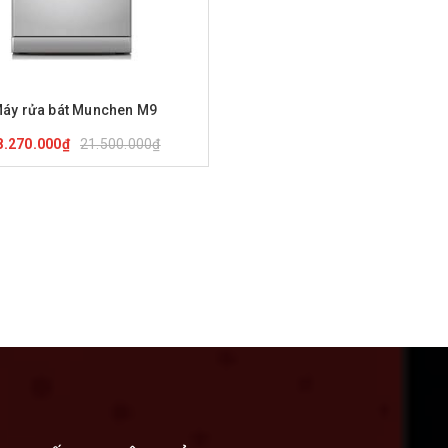
ua hàng
Xem nhanh
áy rửa bát Munchen M9
21.500.000₫
8.270.000₫