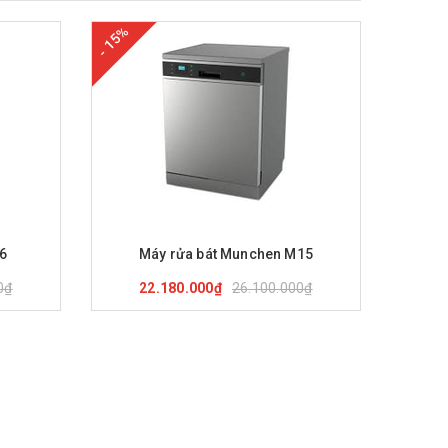
- 15%
nh
Mua hàng
Xem nhanh
C6
Máy rửa bát Munchen M15
0₫
26.100.000₫
22.180.000₫