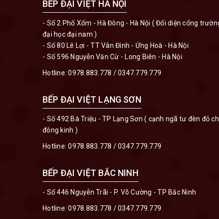
BẾP ĐẠI VIỆT HÀ NỘI
- Số 2 Phố Xốm - Hà Đông - Hà Nội ( Đối diện cổng trườn
đại học đại nam )
- Số 80 Lê Lợi - TT Vân Đình - Ứng Hoà - Hà Nội
- Số 596 Nguyễn Văn Cừ - Long Biên - Hà Nội
Hotline:
0978.883.778
/
0347.779.779
BẾP ĐẠI VIỆT LẠNG SƠN
- Số 492 Bà Triệu - TP Lạng Sơn ( cạnh ngã tư đèn đỏ c
đông kinh )
Hotline:
0978.883.778
/
0347.779.779
BẾP ĐẠI VIỆT BẮC NINH
- Số 446 Nguyễn Trãi - P. Võ Cường - TP Bắc Ninh
Hotline:
0978.883.778
/
0347.779.779