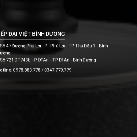
BẾP ĐẠI VIỆT BÌNH DƯƠNG
 Số 47 Đường Phú Lợi - P . Phú Lợi - TP Thủ Dầu 1 - Bình
ương
 Số 721 DT743b - P. Dĩ An - TP Dĩ An - Bình Dương
otline:
0978.883.778 / 0347.779.779