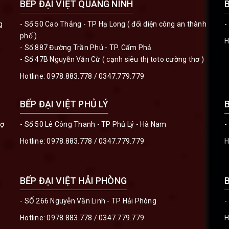
BẾP ĐẠI VIỆT QUẢNG NINH
g
- Số 50 Cao Thắng - TP Hạ Long ( đối diện công an thành
-
phố )
H
- Số 887 Đường Trần Phú - TP. Cẩm Phả
- Số 47B Nguyễn Văn Cừ ( cạnh siêu thị toto cường thơ )
Hotline:
0978.883.778
/
0347.779.779
BẾP ĐẠI VIỆT PHỦ LÝ
hợ
- Số 50 Lê Công Thanh - TP Phủ Lý - Hà Nam
-
Hotline:
0978.883.778
/
0347.779.779
H
BẾP ĐẠI VIỆT HẢI PHÒNG
- SỐ 266 Nguyễn Văn Linh - TP Hải Phòng
-
Hotline:
0978.883.778
/
0347.779.779
H