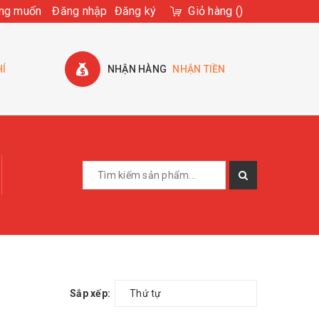
ng muốn
Đăng nhập
Đăng ký
Giỏ hàng
(
)
HÍ
NHẬN HÀNG
NHẬN TIỀN
Sắp xếp:
Thứ tự