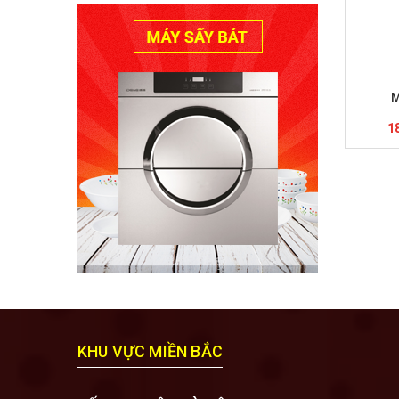
M
M
1
KHU VỰC MIỀN BẮC