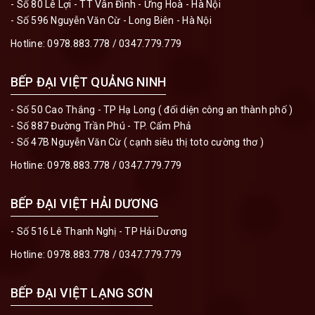
- Số 80 Lê Lợi - TT Vân Đình - Ứng Hoà - Hà Nội
- Số 596 Nguyễn Văn Cừ - Long Biên - Hà Nội
Hotline:
0978.883.778
/
0347.779.779
BẾP ĐẠI VIỆT QUẢNG NINH
- Số 50 Cao Thắng - TP Hạ Long ( đối diện công an thành phố )
- Số 887 Đường Trần Phú - TP. Cẩm Phả
- Số 47B Nguyễn Văn Cừ ( cạnh siêu thị toto cường thơ )
Hotline:
0978.883.778
/
0347.779.779
BẾP ĐẠI VIỆT HẢI DƯƠNG
- Số 516 Lê Thanh Nghị - TP Hải Dương
Hotline:
0978.883.778
/
0347.779.779
BẾP ĐẠI VIỆT LẠNG SƠN