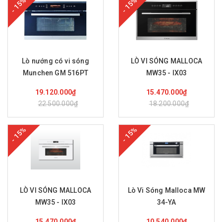
- 15%
- 15%
Lò nướng có vi sóng
LÒ VI SÓNG MALLOCA
Munchen GM 516PT
MW35 - IX03
Mua hàng
Mua hàng
19.120.000₫
15.470.000₫
22.500.000₫
18.200.000₫
- 15%
- 15%
LÒ VI SÓNG MALLOCA
Lò Vi Sóng Malloca MW
MW35 - IX03
34-YA
Mua hàng
Mua hàng
15.470.000₫
10.540.000₫