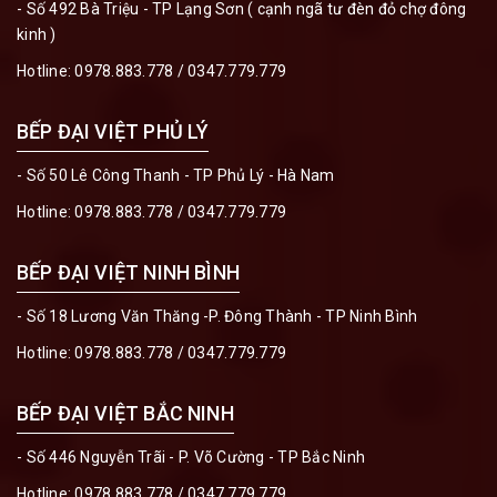
- Số 492 Bà Triệu - TP Lạng Sơn ( cạnh ngã tư đèn đỏ chợ đông
kinh )
Hotline:
0978.883.778
/
0347.779.779
BẾP ĐẠI VIỆT PHỦ LÝ
- Số 50 Lê Công Thanh - TP Phủ Lý - Hà Nam
Hotline:
0978.883.778
/
0347.779.779
BẾP ĐẠI VIỆT NINH BÌNH
- Số 18 Lương Văn Thăng -P. Đông Thành - TP Ninh Bình
Hotline:
0978.883.778
/
0347.779.779
BẾP ĐẠI VIỆT BẮC NINH
- Số 446 Nguyễn Trãi - P. Võ Cường - TP Bắc Ninh
Hotline:
0978.883.778
/
0347.779.779