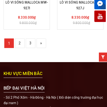
LÒ VI SÓNG MALLOCA MW-
LÒ VI SÓNG MALLOCA MW
927I
927J
Mua hàng
Mua hàng
8.330.000₫
8.330.000₫
9.800.000₫
9.800.000₫
2
3
»
1
KHU VỰC MIỀN BẮC
BẾP ĐẠI VIỆT HÀ NỘI
- Số 2 Phố Xốm - Hà Đông - Hà Nội ( Đối diện cổng trường đại học
đại nam )