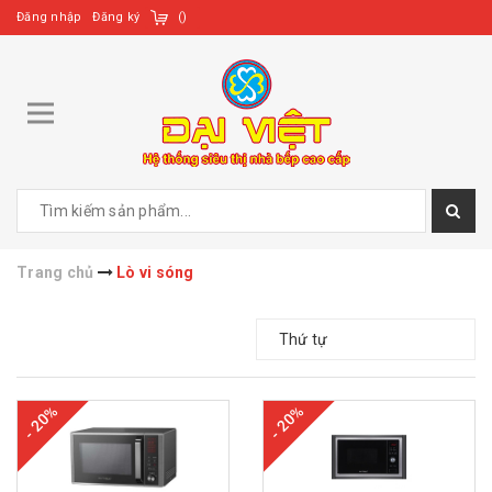
Đăng nhập
Đăng ký
(
)
Trang chủ
Lò vi sóng
Thứ tự
- 20%
- 20%