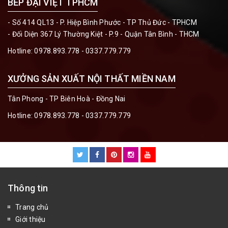
BẾP ĐẠI VIỆT TPHCM
- Số 414 QL13 - P. Hiệp Bình Phước - TP Thủ Đức - TPHCM
- Đối Diện 367 Lý Thường Kiệt - P.9 - Quận Tân Bình - THCM
Hotline:
0978.893.778 - 0337.779.779
XƯỞNG SẢN XUẤT NỘI THẤT MIỀN NAM
Tân Phong - TP Biên Hoà - Đồng Nai
Hotline:
0978.893.778 - 0337.779.779
Thông tin
Trang chủ
Giới thiệu