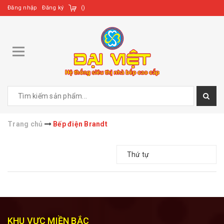
Đăng nhập
Đăng ký
(
)
Trang chủ
Bếp điện Brandt
Thứ tự
KHU VỰC MIỀN BẮC