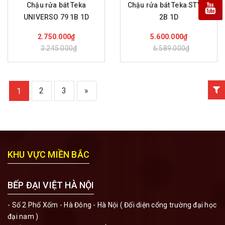
Chậu rửa bát Teka
Chậu rửa bát Teka STYLO
UNIVERSO 79 1B 1D
2B 1D
Mua hàng
Mua hàng
2.750.000₫
5.600.000₫
3.245.000₫
6.589.000₫
2
3
»
1
KHU VỰC MIỀN BẮC
BẾP ĐẠI VIỆT HÀ NỘI
- Số 2 Phố Xốm - Hà Đông - Hà Nội ( Đối diện cổng trường đại học
đại nam )