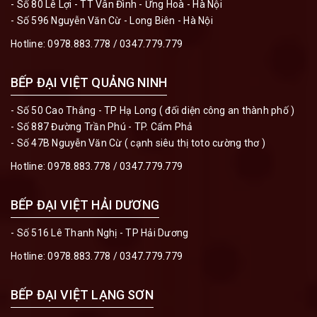
- Số 80 Lê Lợi - TT Vân Đình - Ứng Hoà - Hà Nội
- Số 596 Nguyễn Văn Cừ - Long Biên - Hà Nội
Hotline:
0978.883.778
/
0347.779.779
BẾP ĐẠI VIỆT QUẢNG NINH
- Số 50 Cao Thắng - TP Hạ Long ( đối diện công an thành phố )
- Số 887 Đường Trần Phú - TP. Cẩm Phả
- Số 47B Nguyễn Văn Cừ ( cạnh siêu thị toto cường thơ )
Hotline:
0978.883.778
/
0347.779.779
BẾP ĐẠI VIỆT HẢI DƯƠNG
- Số 516 Lê Thanh Nghị - TP Hải Dương
Hotline:
0978.883.778
/
0347.779.779
BẾP ĐẠI VIỆT LẠNG SƠN