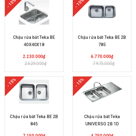
- 15%
- 15%
Chậu rửa bát Teka BE
Chậu rửa bát Teka BE 2B
40X40X18
785
Mua hàng
Mua hàng
2.230.000₫
6.770.000₫
2.629.000₫
7.975.000₫
- 15%
- 15%
Chậu rửa bát Teka BE 2B
Chậu rửa bát Teka
845
UNIVERSO 2B 1D
Mua hàng
Mua hàng
7.150.000₫
4.750.000₫