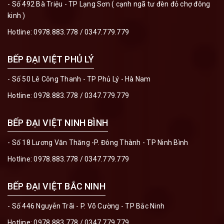
- Số 492 Bà Triệu - TP Lạng Sơn ( cạnh ngã tư đèn đỏ chợ đông
kinh )
Hotline:
0978.883.778
/
0347.779.779
BẾP ĐẠI VIỆT PHỦ LÝ
- Số 50 Lê Công Thanh - TP Phủ Lý - Hà Nam
Hotline:
0978.883.778
/
0347.779.779
BẾP ĐẠI VIỆT NINH BÌNH
- Số 18 Lương Văn Thăng -P. Đông Thành - TP Ninh Bình
Hotline:
0978.883.778
/
0347.779.779
BẾP ĐẠI VIỆT BẮC NINH
- Số 446 Nguyễn Trãi - P. Võ Cường - TP Bắc Ninh
Hotline:
0978.883.778
/
0347.779.779