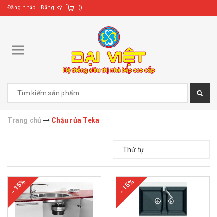
Đăng nhập
Đăng ký
(
)
Trang chủ
Chậu rửa Teka
Thứ tự
- 15%
- 15%