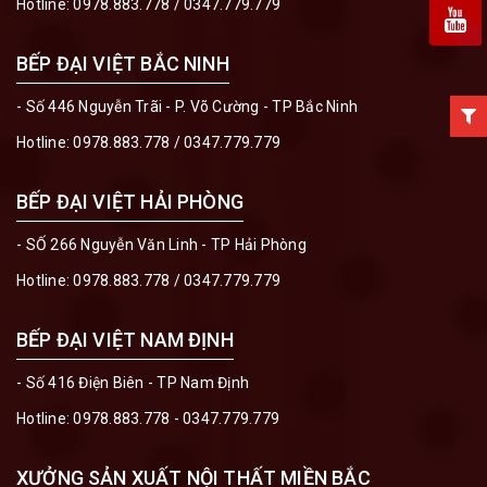
Hotline:
0978.883.778
/
0347.779.779
BẾP ĐẠI VIỆT BẮC NINH
- Số 446 Nguyễn Trãi - P. Võ Cường - TP Bắc Ninh
Hotline:
0978.883.778
/
0347.779.779
BẾP ĐẠI VIỆT HẢI PHÒNG
- SỐ 266 Nguyễn Văn Linh - TP Hải Phòng
Hotline:
0978.883.778
/
0347.779.779
BẾP ĐẠI VIỆT NAM ĐỊNH
- Số 416 Điện Biên - TP Nam Định
Hotline:
0978.883.778 - 0347.779.779
XƯỞNG SẢN XUẤT NỘI THẤT MIỀN BẮC