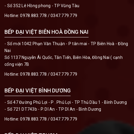
- Số 352 Lê Hồng phong - TP Vũng Tàu
Hotline:
0978.883.778 / 0347.779.779
BẾP ĐẠI VIỆT BIÊN HOÀ ĐỒNG NAI
- Số mới 1042 Phạn Văn Thuận - P tân mai - TP Biên Hoà - Đồng
Nai
Số 1137 Nguyễn Ái Quốc, Tân Tiến, Biên Hòa, Đồng Nai ( cạnh
cổng viện 7B
Hotline:
0978.883.778 / 0347.779.779
BẾP ĐẠI VIỆT BÌNH DƯƠNG
- Số 47 Đường Phú Lợi - P . Phú Lợi - TP Thủ Dầu 1 - Bình Dương
- Số 721 DT743b - P. Dĩ An - TP Dĩ An - Bình Dương
Hotline:
0978.883.778 / 0347.779.779