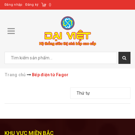
Đăng nhập
Đăng ký
(
)
Trang chủ
Bếp điện từ Fagor
Thứ tự
KHU VỰC MIỀN BẮC