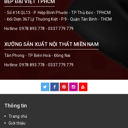
BẾP ĐẠI VIỆT TPHCM
- Số 414 QL13 - P. Hiệp Bình Phước - TP Thủ Đức - TPHCM
- Đối Diện 367 Lý Thường Kiệt - P.9 - Quận Tân Bình - THCM
Hotline:
0978.893.778 - 0337.779.779
XƯỞNG SẢN XUẤT NỘI THẤT MIỀN NAM
Tân Phong - TP Biên Hoà - Đồng Nai
Hotline:
0978.893.778 - 0337.779.779
Thông tin
Trang chủ
Giới thiệu