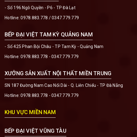
- Số 196 Ngô Quyền - P6 - TP Đà Lạt
Hotline:
0978.883.778
/
0347.779.779
BẾP ĐẠI VIỆT TAM KỲ QUẢNG NAM
- Số 425 Phan Bội Châu - TP Tam Kỳ - Quảng Nam
Hotline:
0978.883.778 - 0347.779.779
XƯỞNG SẢN XUẤT NỘI THẤT MIỀN TRUNG
SN 187 Đường Nam Cao Nối Dài - Q. Liên Chiểu - TP Đà Nẵng
Hotline:
0978.883.778 - 0347.779.779
KHU VỰC MIỀN NAM
BẾP ĐẠI VIỆT VŨNG TÀU