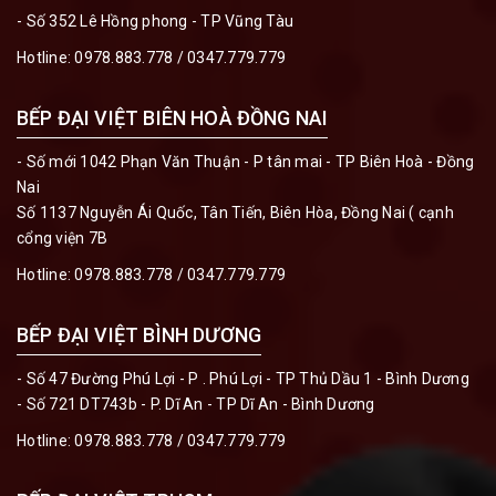
- Số 352 Lê Hồng phong - TP Vũng Tàu
Hotline:
0978.883.778 / 0347.779.779
BẾP ĐẠI VIỆT BIÊN HOÀ ĐỒNG NAI
- Số mới 1042 Phạn Văn Thuận - P tân mai - TP Biên Hoà - Đồng
Nai
Số 1137 Nguyễn Ái Quốc, Tân Tiến, Biên Hòa, Đồng Nai ( cạnh
cổng viện 7B
Hotline:
0978.883.778 / 0347.779.779
BẾP ĐẠI VIỆT BÌNH DƯƠNG
- Số 47 Đường Phú Lợi - P . Phú Lợi - TP Thủ Dầu 1 - Bình Dương
- Số 721 DT743b - P. Dĩ An - TP Dĩ An - Bình Dương
Hotline:
0978.883.778 / 0347.779.779