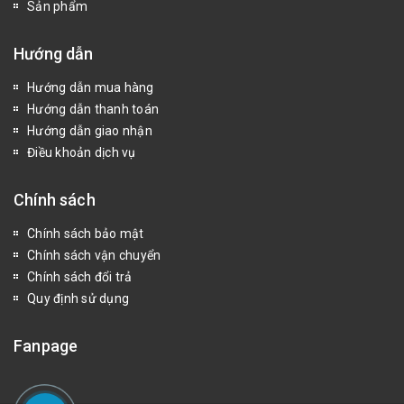
Sản phẩm
Hướng dẫn
Hướng dẫn mua hàng
Hướng dẫn thanh toán
Hướng dẫn giao nhận
Điều khoản dịch vụ
Chính sách
Chính sách bảo mật
Chính sách vận chuyển
Chính sách đổi trả
Quy định sử dụng
Fanpage