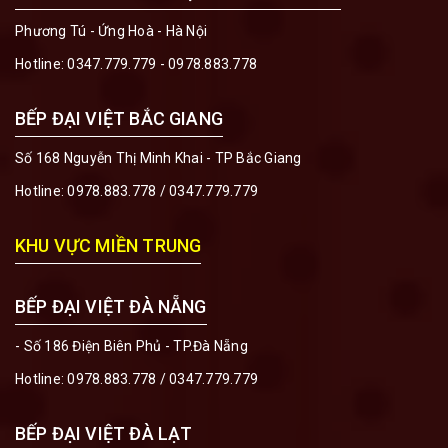
Phương Tú - Ứng Hoà - Hà Nội
Hotline:
0347.779.779 - 0978.883.778
BẾP ĐẠI VIỆT BẮC GIANG
Số 168 Nguyễn Thị Minh Khai - TP Bắc Giang
Hotline:
0978.883.778
/
0347.779.779
KHU VỰC MIỀN TRUNG
BẾP ĐẠI VIỆT ĐÀ NẴNG
- Số 186 Điện Biên Phủ - TP.Đà Nẵng
Hotline:
0978.883.778
/
0347.779.779
BẾP ĐẠI VIỆT ĐÀ LẠT