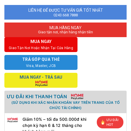
LIÊN HỆ ĐỂ ĐƯỢC TƯ VẤN GIÁ TỐT NHẤT
0243.668.7888
MUA HÀNG NGAY
Giao tận nơi, nhận hàng nhận tiền
MUA NGAY
Giao Tận Nơi Hoặc Nhận Tại Cửa Hàng
TRẢ GÓP QUA THẺ
Visa, Master, JCB
MUA NGAY - TRẢ SAU
ƯU ĐÃI KHI THANH TOÁN
(SỬ DỤNG KHI XÁC NHẬN KHOẢN VAY TRÊN TRANG CỦA TỔ
CHỨC TÀI CHÍNH)
Giảm 10% – tối đa 500.000đ khi
ƯU ĐÃI
HOT
chọn kỳ hạn 6 & 12 tháng cho