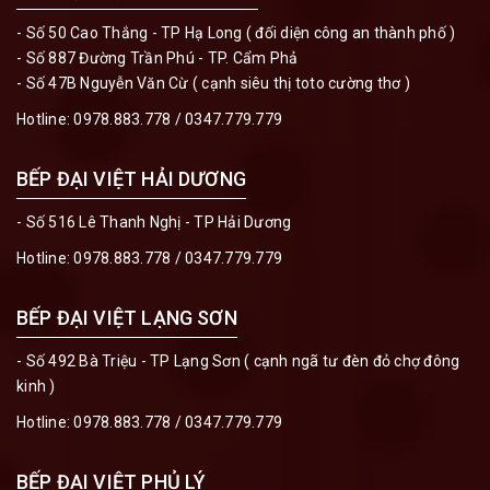
- Số 50 Cao Thắng - TP Hạ Long ( đối diện công an thành phố )
- Số 887 Đường Trần Phú - TP. Cẩm Phả
- Số 47B Nguyễn Văn Cừ ( cạnh siêu thị toto cường thơ )
Hotline:
0978.883.778
/
0347.779.779
BẾP ĐẠI VIỆT HẢI DƯƠNG
- Số 516 Lê Thanh Nghị - TP Hải Dương
Hotline:
0978.883.778
/
0347.779.779
BẾP ĐẠI VIỆT LẠNG SƠN
- Số 492 Bà Triệu - TP Lạng Sơn ( cạnh ngã tư đèn đỏ chợ đông
kinh )
Hotline:
0978.883.778
/
0347.779.779
BẾP ĐẠI VIỆT PHỦ LÝ