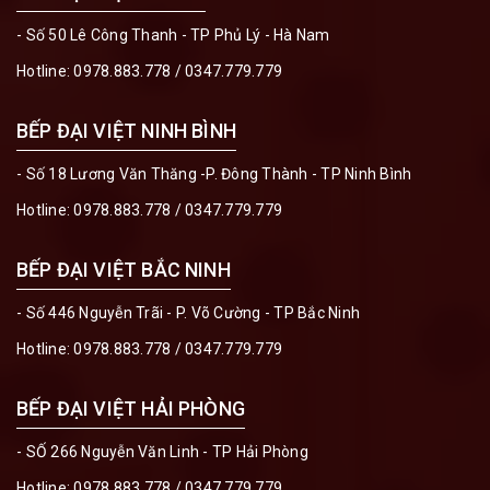
- Số 50 Lê Công Thanh - TP Phủ Lý - Hà Nam
Hotline:
0978.883.778
/
0347.779.779
BẾP ĐẠI VIỆT NINH BÌNH
- Số 18 Lương Văn Thăng -P. Đông Thành - TP Ninh Bình
Hotline:
0978.883.778
/
0347.779.779
BẾP ĐẠI VIỆT BẮC NINH
- Số 446 Nguyễn Trãi - P. Võ Cường - TP Bắc Ninh
Hotline:
0978.883.778
/
0347.779.779
BẾP ĐẠI VIỆT HẢI PHÒNG
- SỐ 266 Nguyễn Văn Linh - TP Hải Phòng
Hotline:
0978.883.778
/
0347.779.779