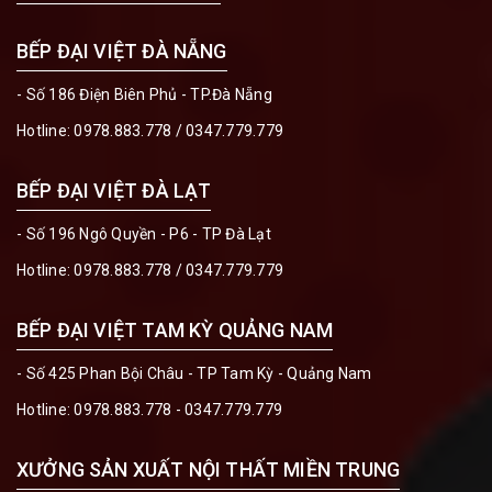
BẾP ĐẠI VIỆT ĐÀ NẴNG
- Số 186 Điện Biên Phủ - TP.Đà Nẵng
Hotline:
0978.883.778
/
0347.779.779
BẾP ĐẠI VIỆT ĐÀ LẠT
- Số 196 Ngô Quyền - P6 - TP Đà Lạt
Hotline:
0978.883.778
/
0347.779.779
BẾP ĐẠI VIỆT TAM KỲ QUẢNG NAM
- Số 425 Phan Bội Châu - TP Tam Kỳ - Quảng Nam
Hotline:
0978.883.778 - 0347.779.779
XƯỞNG SẢN XUẤT NỘI THẤT MIỀN TRUNG