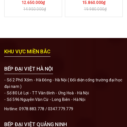
12.650.000₫
15.860.000₫
14.950.000₫
19.980.000₫
KHU VỰC MIỀN BẮC
BẾP ĐẠI VIỆT HÀ NỘI
- Số 2 Phố Xốm - Hà Đông - Hà Nội ( Đối diện cổng trường đại học
đại nam )
- Số 80 Lê Lợi - TT Vân Đình - Ứng Hoà - Hà Nội
- Số 596 Nguyễn Văn Cừ - Long Biên - Hà Nội
Hotline:
0978.883.778
/
0347.779.779
BẾP ĐẠI VIỆT QUẢNG NINH