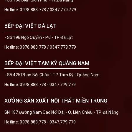
- Số 186 Điện Biên Phủ - TP.Đà Nẵng
Hotline:
0978.883.778
/
0347.779.779
BẾP ĐẠI VIỆT ĐÀ LẠT
- Số 196 Ngô Quyền - P6 - TP Đà Lạt
Hotline:
0978.883.778
/
0347.779.779
BẾP ĐẠI VIỆT TAM KỲ QUẢNG NAM
- Số 425 Phan Bội Châu - TP Tam Kỳ - Quảng Nam
Hotline:
0978.883.778 - 0347.779.779
XƯỞNG SẢN XUẤT NỘI THẤT MIỀN TRUNG
SN 187 Đường Nam Cao Nối Dài - Q. Liên Chiểu - TP Đà Nẵng
Hotline:
0978.883.778 - 0347.779.779