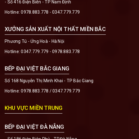
- Số 416 Điện Biên - TP Nam Định
Hotline:
0978.883.778 - 0347.779.779
XƯỞNG SẢN XUẤT NỘI THẤT MIỀN BẮC
Phương Tú - Ứng Hoà - Hà Nội
Hotline:
0347.779.779 - 0978.883.778
BẾP ĐẠI VIỆT BẮC GIANG
Số 168 Nguyễn Thị Minh Khai - TP Bắc Giang
Hotline:
0978.883.778
/
0347.779.779
KHU VỰC MIỀN TRUNG
BẾP ĐẠI VIỆT ĐÀ NẴNG