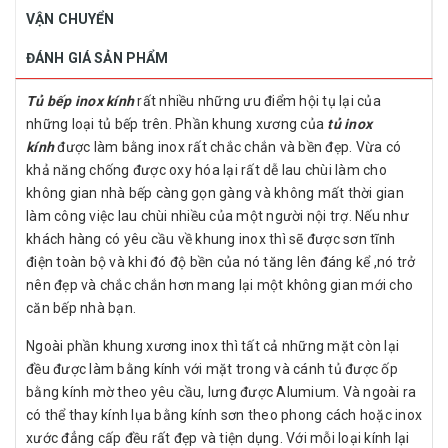
VẬN CHUYỂN
ĐÁNH GIÁ SẢN PHẨM
Tủ bếp inox kính
rất nhiều những ưu điểm hội tụ lại của
những loại tủ bếp trên. Phần khung xương của
tủ inox
kính
được làm bằng inox rất chắc chắn và bền đẹp. Vừa có
khả năng chống được oxy hóa lại rất dễ lau chùi làm cho
không gian nhà bếp càng gọn gàng và không mất thời gian
làm công việc lau chùi nhiều của một người nội trợ. Nếu như
khách hàng có yêu cầu về khung inox thì sẽ được sơn tĩnh
điện toàn bộ và khi đó độ bền của nó tăng lên đáng kể ,nó trở
nên đẹp và chắc chắn hơn mang lại một không gian mới cho
căn bếp nhà bạn.
Ngoài phần khung xương inox thì tất cả những mặt còn lại
đều được làm bằng kính với mặt trong và cánh tủ được ốp
bằng kính mờ theo yêu cầu, lưng được Alumium. Và ngoài ra
có thể thay kính lụa bằng kính sơn theo phong cách hoặc inox
xước đẳng cấp đều rất đẹp và tiện dụng. Với mỗi loại kính lại