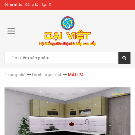
Đăng nhập
Đăng ký
(
)
Trang chủ
Danh mục test
MẪU 74