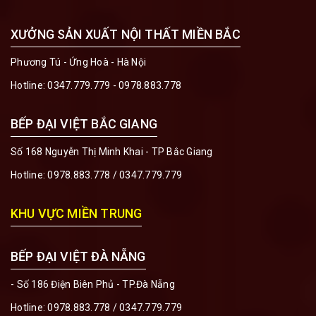
XƯỞNG SẢN XUẤT NỘI THẤT MIỀN BẮC
Phương Tú - Ứng Hoà - Hà Nội
Hotline:
0347.779.779 - 0978.883.778
BẾP ĐẠI VIỆT BẮC GIANG
Số 168 Nguyễn Thị Minh Khai - TP Bắc Giang
Hotline:
0978.883.778
/
0347.779.779
KHU VỰC MIỀN TRUNG
BẾP ĐẠI VIỆT ĐÀ NẴNG
- Số 186 Điện Biên Phủ - TP.Đà Nẵng
Hotline:
0978.883.778
/
0347.779.779