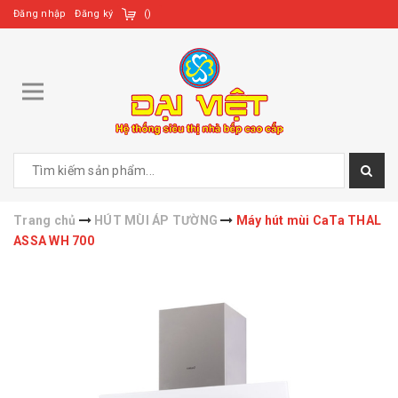
Đăng nhập
Đăng ký
(
)
Trang chủ
HÚT MÙI ÁP TƯỜNG
Máy hút mùi CaTa THAL
ASSA WH 700