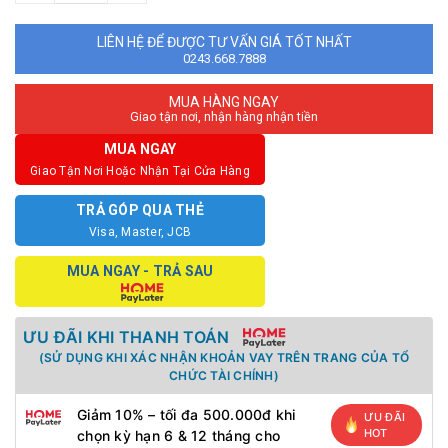
LIÊN HỆ ĐỂ ĐƯỢC TƯ VẤN GIÁ TỐT NHẤT
0243.668.7888
MUA HÀNG NGAY
Giao tận nơi, nhận hàng nhận tiền
MUA NGAY
Giao Tận Nơi Hoặc Nhận Tại Cửa Hàng
TRẢ GÓP QUA THẺ
Visa, Master, JCB
MUA NGAY - TRẢ SAU
ƯU ĐÃI KHI THANH TOÁN
(SỬ DỤNG KHI XÁC NHẬN KHOẢN VAY TRÊN TRANG CỦA TỔ
CHỨC TÀI CHÍNH)
Giảm 10% – tối đa 500.000đ khi
ƯU ĐÃI
HOT
chọn kỳ hạn 6 & 12 tháng cho