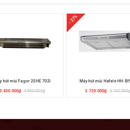
- 27%
ua hàng
Xem nhanh
Mua hàng
Xem nha
y hút mùi Fagor 2SHE 702I
Máy hút mùi Hafele HH-BI
4.900.000₫
5.100.000
3.430.000₫
3.720.000₫