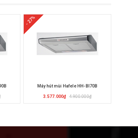
- 27%
- 30%
nh
Mua hàng
Xem nhanh
Mu
90B
Máy hút mùi Hafele HH-BI70B
Máy 
₫
4.900.000₫
3.577.000₫
2