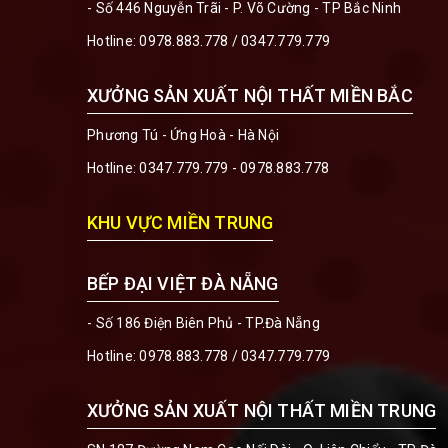
- Số 446 Nguyễn Trãi - P. Võ Cường - TP Bắc Ninh
Hotline:
0978.883.778
/
0347.779.779
XƯỞNG SẢN XUẤT NỘI THẤT MIỀN BẮC
Phương Tú - Ứng Hoà - Hà Nội
Hotline:
0347.779.779 - 0978.883.778
KHU VỰC MIỀN TRUNG
BẾP ĐẠI VIỆT ĐÀ NẴNG
- Số 186 Điện Biên Phủ - TP.Đà Nẵng
Hotline:
0978.883.778
/
0347.779.779
XƯỞNG SẢN XUẤT NỘI THẤT MIỀN TRUNG