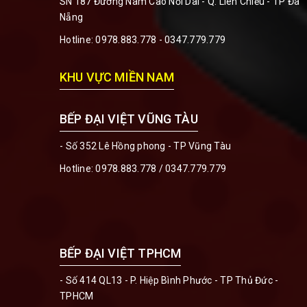
SN 187 Đường Nam Cao Nối Dài - Q. Liên Chiểu - TP Đà
Nẵng
Hotline:
0978.883.778 - 0347.779.779
KHU VỰC MIỀN NAM
BẾP ĐẠI VIỆT VŨNG TÀU
- Số 352 Lê Hồng phong - TP Vũng Tàu
Hotline:
0978.883.778 / 0347.779.779
BẾP ĐẠI VIỆT TPHCM
- Số 414 QL13 - P. Hiệp Bình Phước - TP Thủ Đức -
TPHCM