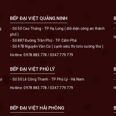
BẾP ĐẠI VIỆT QUẢNG NINH
g
- Số 50 Cao Thắng - TP Hạ Long ( đối diện công an thành
-
phố )
H
- Số 887 Đường Trần Phú - TP. Cẩm Phả
- Số 47B Nguyễn Văn Cừ ( cạnh siêu thị toto cường thơ )
Hotline:
0978.883.778
/
0347.779.779
BẾP ĐẠI VIỆT PHỦ LÝ
hợ
- Số 50 Lê Công Thanh - TP Phủ Lý - Hà Nam
-
Hotline:
0978.883.778
/
0347.779.779
H
BẾP ĐẠI VIỆT HẢI PHÒNG