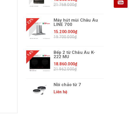
21.768.000₫
- 23%
Máy hút mùi Châu Âu
LINE 700
15.200.000₫
19.700.000₫
- 14%
Bếp 2 từ Châu Âu K-
222 MU
18.860.000₫
21.962.000₫
Nồi chảo từ 7
Liên hệ