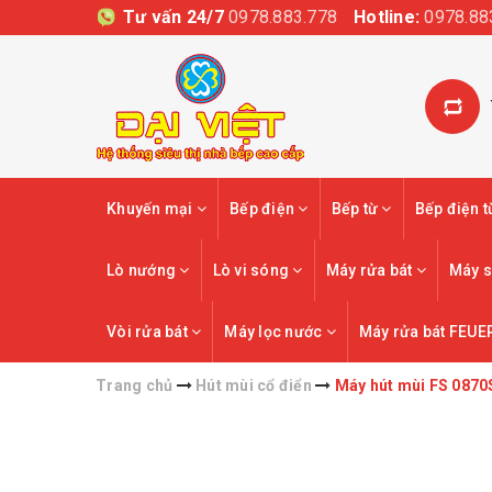
Tư vấn 24/7
0978.883.778
Hotline:
0978.88
Khuyến mại
Bếp điện
Bếp từ
Bếp điện 
Lò nướng
Lò vi sóng
Máy rửa bát
Máy s
Vòi rửa bát
Máy lọc nước
Máy rửa bát FEUE
Trang chủ
Hút mùi cổ điển
Máy hút mùi FS 0870