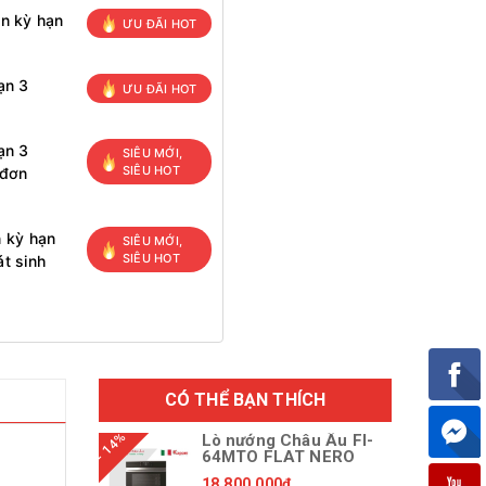
ọn kỳ hạn
ƯU ĐÃI HOT
ạn 3
ƯU ĐÃI HOT
ạn 3
SIÊU MỚI,
SIÊU HOT
 đơn
n kỳ hạn
SIÊU MỚI,
SIÊU HOT
t sinh
CÓ THỂ BẠN THÍCH
- 14%
Lò nướng Châu Âu FI-
64MTO FLAT NERO
18.800.000₫