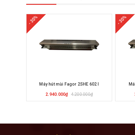
- 30%
- 30%
Mua hàng
Xem nhanh
M
Máy hút mùi Fagor 2SHE 602 I
Má
4.200.000₫
2.940.000₫