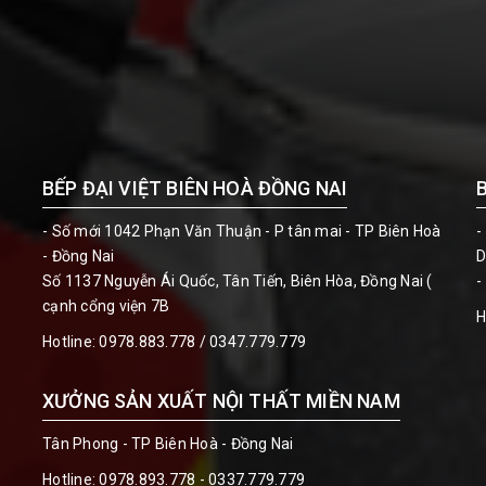
BẾP ĐẠI VIỆT BIÊN HOÀ ĐỒNG NAI
- Số mới 1042 Phạn Văn Thuận - P tân mai - TP Biên Hoà
-
- Đồng Nai
D
Số 1137 Nguyễn Ái Quốc, Tân Tiến, Biên Hòa, Đồng Nai (
-
cạnh cổng viện 7B
H
Hotline:
0978.883.778 / 0347.779.779
XƯỞNG SẢN XUẤT NỘI THẤT MIỀN NAM
Tân Phong - TP Biên Hoà - Đồng Nai
Hotline:
0978.893.778 - 0337.779.779