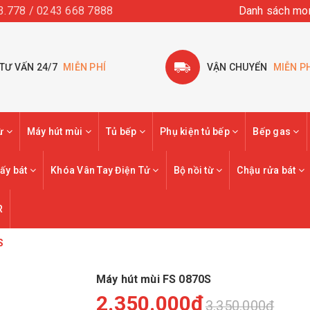
3.778 / 0243 668 7888
Danh sách mo
TƯ VẤN 24/7
MIỄN PHÍ
VẬN CHUYỂN
MIỄN P
từ
Máy hút mùi
Tủ bếp
Phụ kiện tủ bếp
Bếp gas
ấy bát
Khóa Vân Tay Điện Tử
Bộ nồi từ
Chậu rửa bát
R
S
Máy hút mùi FS 0870S
2.350.000₫
3.350.000₫