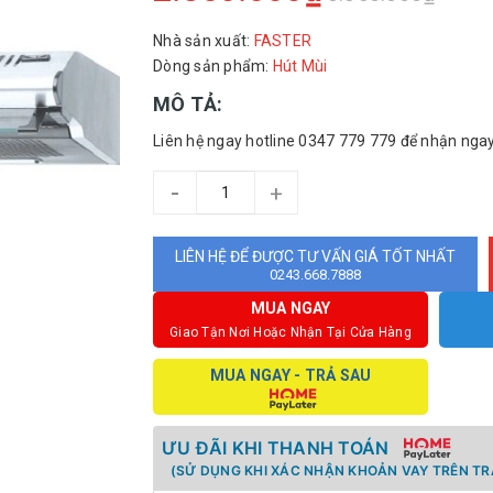
Nhà sản xuất:
FASTER
Dòng sản phẩm:
Hút Mùi
MÔ TẢ:
Liên hệ ngay hotline 0347 779 779 để nhận nga
-
+
LIÊN HỆ ĐỂ ĐƯỢC TƯ VẤN GIÁ TỐT NHẤT
0243.668.7888
MUA NGAY
Giao Tận Nơi Hoặc Nhận Tại Cửa Hàng
MUA NGAY - TRẢ SAU
ƯU ĐÃI KHI THANH TOÁN
(SỬ DỤNG KHI XÁC NHẬN KHOẢN VAY TRÊN TR