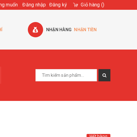
ng muốn
Đăng nhập
Đăng ký
Giỏ hàng
(
)
HÍ
NHẬN HÀNG
NHẬN TIỀN
Hết hàng