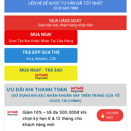
LIÊN HỆ ĐỂ ĐƯỢC TƯ VẤN GIÁ TỐT NHẤT
0243.668.7888
MUA HÀNG NGAY
Giao tận nơi, nhận hàng nhận tiền
MUA NGAY
Giao Tận Nơi Hoặc Nhận Tại Cửa Hàng
TRẢ GÓP QUA THẺ
Visa, Master, JCB
MUA NGAY - TRẢ SAU
ƯU ĐÃI KHI THANH TOÁN
(SỬ DỤNG KHI XÁC NHẬN KHOẢN VAY TRÊN TRANG CỦA TỔ
CHỨC TÀI CHÍNH)
Giảm 10% – tối đa 500.000đ khi
ƯU ĐÃI
HOT
chọn kỳ hạn 6 & 12 tháng cho
khách hàng mới