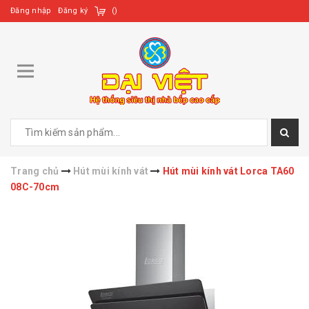
Đăng nhập
Đăng ký
(
)
Trang chủ
Hút mùi kính vát
Hút mùi kính vát Lorca TA60
08C-70cm