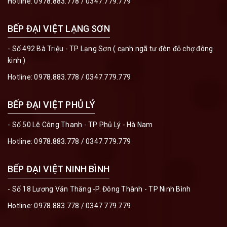
Hotline:
0978.883.778
/
0347.779.779
BẾP ĐẠI VIỆT LẠNG SƠN
- Số 492 Bà Triệu - TP Lạng Sơn ( cạnh ngã tư đèn đỏ chợ đông
kinh )
Hotline:
0978.883.778
/
0347.779.779
BẾP ĐẠI VIỆT PHỦ LÝ
- Số 50 Lê Công Thanh - TP Phủ Lý - Hà Nam
Hotline:
0978.883.778
/
0347.779.779
BẾP ĐẠI VIỆT NINH BÌNH
- Số 18 Lương Văn Thăng -P. Đông Thành - TP Ninh Bình
Hotline:
0978.883.778
/
0347.779.779