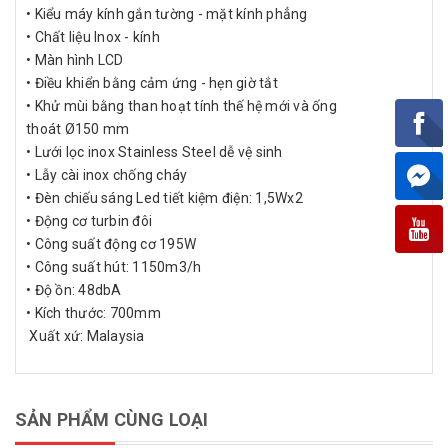
• Kiểu máy kính gắn tường - mặt kính phẳng
• Chất liệu Inox - kính
• Màn hình LCD
• Điều khiển bằng cảm ứng - hẹn giờ tắt
• Khử mùi bằng than hoạt tính thế hệ mới và ống
thoát Ø150 mm
• Lưới lọc inox Stainless Steel dễ vệ sinh
• Lẫy cài inox chống cháy
• Đèn chiếu sáng Led tiết kiệm điện: 1,5Wx2
• Động cơ turbin đôi
• Công suất động cơ 195W
• Công suất hút: 1150m3/h
• Độ ồn: 48dbA
• Kích thước: 700mm
Xuất xứ: Malaysia
SẢN PHẨM CÙNG LOẠI