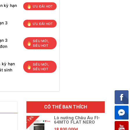
ọn kỳ hạn
ƯU ĐÃI HOT
ạn 3
ƯU ĐÃI HOT
ạn 3
SIÊU MỚI,
SIÊU HOT
 đơn
n kỳ hạn
SIÊU MỚI,
SIÊU HOT
t sinh
CÓ THỂ BẠN THÍCH
- 14%
Lò nướng Châu Âu FI-
64MTO FLAT NERO
18.800.000₫