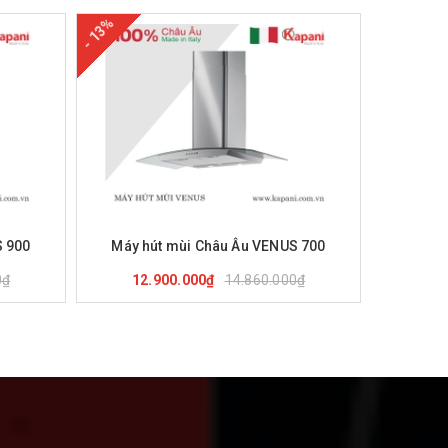
- 13%
- 9%
nh
Mua hàng
Xem nhanh
Mu
S 900
Máy hút mùi Châu Âu VENUS 700
Máy h
0₫
14.860.000₫
12.900.000₫
12