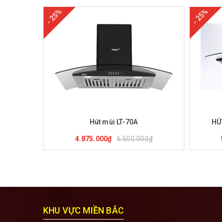
- 25%
- 25%
Mua hàng
Xem nhanh
M
Hút mùi LT-70A
HÚ
6.500.000₫
4.875.000₫
KHU VỰC MIỀN BẮC