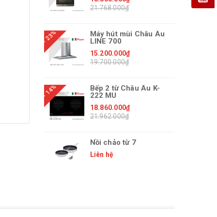
21.768.000₫
- 23%
Máy hút mùi Châu Âu
LINE 700
15.200.000₫
19.700.000₫
- 14%
Bếp 2 từ Châu Âu K-
222 MU
18.860.000₫
21.962.000₫
Nồi chảo từ 7
Liên hệ