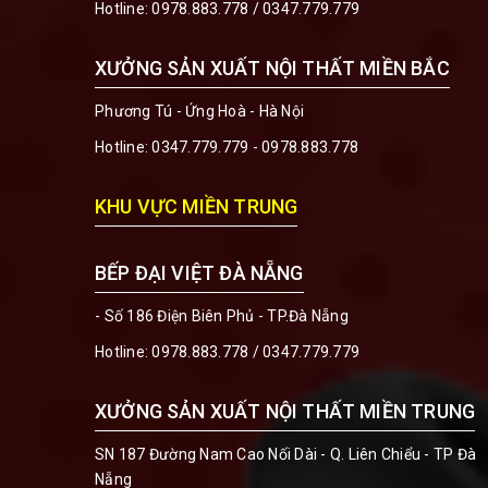
Hotline:
0978.883.778
/
0347.779.779
XƯỞNG SẢN XUẤT NỘI THẤT MIỀN BẮC
Phương Tú - Ứng Hoà - Hà Nội
Hotline:
0347.779.779 - 0978.883.778
KHU VỰC MIỀN TRUNG
BẾP ĐẠI VIỆT ĐÀ NẴNG
- Số 186 Điện Biên Phủ - TP.Đà Nẵng
Hotline:
0978.883.778
/
0347.779.779
XƯỞNG SẢN XUẤT NỘI THẤT MIỀN TRUNG
SN 187 Đường Nam Cao Nối Dài - Q. Liên Chiểu - TP Đà
Nẵng