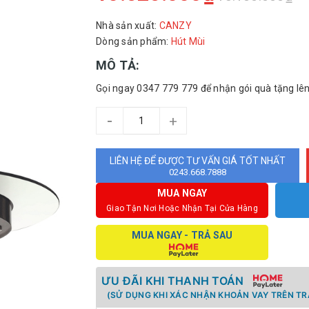
Nhà sản xuất:
CANZY
Dòng sản phẩm:
Hút Mùi
MÔ TẢ:
Gọi ngay 0347 779 779 để nhận gói quà tặng lê
-
+
LIÊN HỆ ĐỂ ĐƯỢC TƯ VẤN GIÁ TỐT NHẤT
0243.668.7888
MUA NGAY
Giao Tận Nơi Hoặc Nhận Tại Cửa Hàng
MUA NGAY - TRẢ SAU
ƯU ĐÃI KHI THANH TOÁN
(SỬ DỤNG KHI XÁC NHẬN KHOẢN VAY TRÊN TR