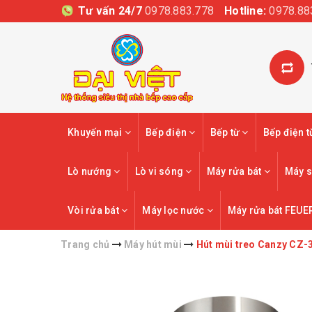
Tư vấn 24/7
0978.883.778
Hotline:
0978.88
Khuyến mại
Bếp điện
Bếp từ
Bếp điện 
Lò nướng
Lò vi sóng
Máy rửa bát
Máy s
Vòi rửa bát
Máy lọc nước
Máy rửa bát FEUE
Trang chủ
Máy hút mùi
Hút mùi treo Canzy CZ-