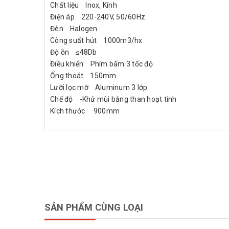
Chất liệu Inox, Kính
Điện áp 220-240V, 50/60Hz
Đèn Halogen
Công suất hút 1000m3/hx
Độ ồn ≤48Db
Điều khiển Phím bấm 3 tốc độ
Ống thoát 150mm
Lưỡi lọc mỡ Aluminum 3 lớp
Chế độ -Khử mùi bằng than hoạt tính
Kích thước 900mm
SẢN PHẨM CÙNG LOẠI