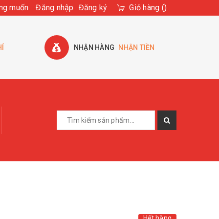
ng muốn
Đăng nhập
Đăng ký
Giỏ hàng
(
)
HÍ
NHẬN HÀNG
NHẬN TIỀN
Hết hàng