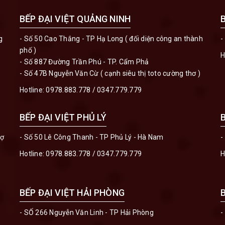
BẾP ĐẠI VIỆT QUẢNG NINH
g
- Số 50 Cao Thắng - TP Hạ Long ( đối diện công an thành
-
phố )
H
- Số 887 Đường Trần Phú - TP. Cẩm Phả
- Số 47B Nguyễn Văn Cừ ( cạnh siêu thị toto cường thơ )
Hotline:
0978.883.778
/
0347.779.779
BẾP ĐẠI VIỆT PHỦ LÝ
hợ
- Số 50 Lê Công Thanh - TP Phủ Lý - Hà Nam
-
Hotline:
0978.883.778
/
0347.779.779
H
BẾP ĐẠI VIỆT HẢI PHÒNG
- SỐ 266 Nguyễn Văn Linh - TP Hải Phòng
-