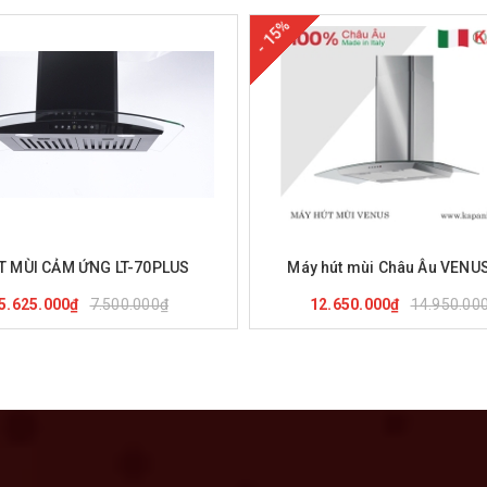
- 15%
ua hàng
Xem nhanh
Mua hàng
Xem nha
T MÙI CẢM ỨNG LT-70PLUS
Máy hút mùi Châu Âu VENU
7.500.000₫
14.950.00
5.625.000₫
12.650.000₫