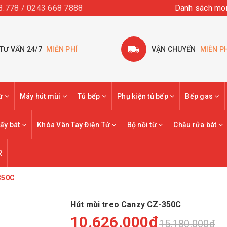
3.778 / 0243 668 7888
Danh sách mo
TƯ VẤN 24/7
MIỄN PHÍ
VẬN CHUYỂN
MIỄN P
từ
Máy hút mùi
Tủ bếp
Phụ kiện tủ bếp
Bếp gas
ấy bát
Khóa Vân Tay Điện Tử
Bộ nồi từ
Chậu rửa bát
R
350C
Hút mùi treo Canzy CZ-350C
10.626.000₫
15.180.000₫