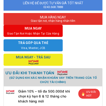
LIÊN HỆ ĐỂ ĐƯỢC TƯ VẤN GIÁ TỐT NHẤT
0243.668.7888
MUA HÀNG NGAY
Giao tận nơi, nhận hàng nhận tiền
MUA NGAY
Giao Tận Nơi Hoặc Nhận Tại Cửa Hàng
TRẢ GÓP QUA THẺ
Visa, Master, JCB
MUA NGAY - TRẢ SAU
ƯU ĐÃI KHI THANH TOÁN
(SỬ DỤNG KHI XÁC NHẬN KHOẢN VAY TRÊN TRANG CỦA TỔ
CHỨC TÀI CHÍNH)
Giảm 10% – tối đa 500.000đ khi
ƯU ĐÃI
HOT
chọn kỳ hạn 6 & 12 tháng cho
khách hàng mới