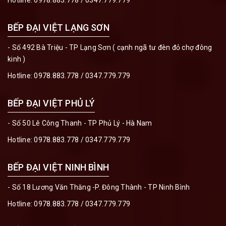
Hotline:
0978.883.778
/
0347.779.779
BẾP ĐẠI VIỆT LẠNG SƠN
- Số 492 Bà Triệu - TP Lạng Sơn ( cạnh ngã tư đèn đỏ chợ đông
kinh )
Hotline:
0978.883.778
/
0347.779.779
BẾP ĐẠI VIỆT PHỦ LÝ
- Số 50 Lê Công Thanh - TP Phủ Lý - Hà Nam
Hotline:
0978.883.778
/
0347.779.779
BẾP ĐẠI VIỆT NINH BÌNH
- Số 18 Lương Văn Thăng -P. Đông Thành - TP Ninh Bình
Hotline:
0978.883.778
/
0347.779.779