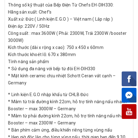
Thông số kỹ thuật của Bếp Điện Từ Chefs EH-DIH330:
Hãng sản xuất: Chef’s
Xuất xứ: Đức ( Linh kiện E.G.O ) – Việt nam ( Lắp ráp )
Điện áp: 220V / 50Hz
Công suất : max 3600W ( Phải: 2300W, Trái 2300W /booster
3000W)
Kích thước (dài x rộng x cao): 750 x 450 x 60mm
Kích thước khoét lỗ: 670 x 380mm
Tính năng sản phẩm
* Sử dụng đa năng với bếp từ đôi EH-DIH330
* Mặt kính ceramic chịu nhiệt Schott Ceran vát cạnh –
Germany
* Linh kiện E.G.O nhập khẩu từ CHLB Đức
* Mâm từ trái đường kính 22cm, hỗ trợ tính năng nấu nhanh
Booster – max 3000W – Germany
* Mâm từ phải đường kính 22cm, hỗ trợ tính năng nấu nhanh
Booster – max 2300W – Germany
* Bàn phím cảm ứng, điều khiển riêng từng vùng nấu
* Hẹn giờ độc lập cho từng vùng nấu, thời gian hẹn đến 9.30