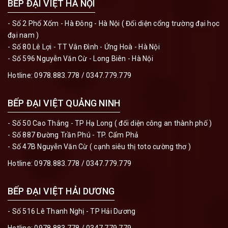
BẾP ĐẠI VIỆT HÀ NỘI
- Số 2 Phố Xốm - Hà Đông - Hà Nội ( Đối diện cổng trường đại học
đại nam )
- Số 80 Lê Lợi - TT Vân Đình - Ứng Hoà - Hà Nội
- Số 596 Nguyễn Văn Cừ - Long Biên - Hà Nội
Hotline:
0978.883.778
/
0347.779.779
BẾP ĐẠI VIỆT QUẢNG NINH
- Số 50 Cao Thắng - TP Hạ Long ( đối diện công an thành phố )
- Số 887 Đường Trần Phú - TP. Cẩm Phả
- Số 47B Nguyễn Văn Cừ ( cạnh siêu thị toto cường thơ )
Hotline:
0978.883.778
/
0347.779.779
BẾP ĐẠI VIỆT HẢI DƯƠNG
- Số 516 Lê Thanh Nghị - TP Hải Dương