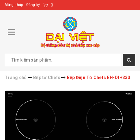
Đăng nhập
Đăng ký
(
)
Trang chủ
Bếp từ Chefs
Bếp Điện Từ Chefs EH-DIH330