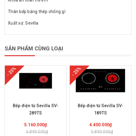
Khóa an toàn trẻ em
Thân bếp bằng thép chống gỉ
Xuất xứ: Sevilla
SẢN PHẨM CÙNG LOẠI
- 25%
- 25%
Bếp điện từ Sevilla SV-
Bếp điện từ Sevilla SV-
289TS
189TS
Mua hàng
Mua hàng
5.160.000₫
4.400.000₫
6.890.000₫
5.890.000₫