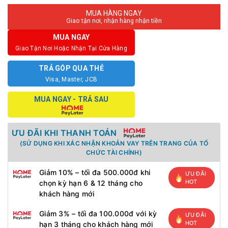
MUA HÀNG NGAY
Giao tận nơi, nhận hàng nhận tiền
MUA NGAY
Giao Tận Nơi Hoặc Nhận Tại Cửa Hàng
TRẢ GÓP QUA THẺ
Visa, Master, JCB
MUA NGAY - TRẢ SAU
ƯU ĐÃI KHI THANH TOÁN
(SỬ DỤNG KHI XÁC NHẬN KHOẢN VAY TRÊN TRANG CỦA TỔ
CHỨC TÀI CHÍNH)
Giảm 10% – tối đa 500.000đ khi
ƯU ĐÃI
HOT
chọn kỳ hạn 6 & 12 tháng cho
khách hàng mới
Giảm 3% – tối đa 100.000đ với kỳ
ƯU ĐÃI
HOT
hạn 3 tháng cho khách hàng mới