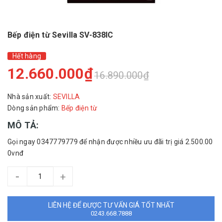
Bếp điện từ Sevilla SV-838IC
Hết hàng
12.660.000₫
16.890.000₫
Nhà sản xuất:
SEVILLA
Dòng sản phẩm:
Bếp điện từ
MÔ TẢ:
Gọi ngay 0347779779 để nhận được nhiều ưu đãi trị giá 2.500.00
0vnđ
-
+
LIÊN HỆ ĐỂ ĐƯỢC TƯ VẤN GIÁ TỐT NHẤT
0243.668.7888