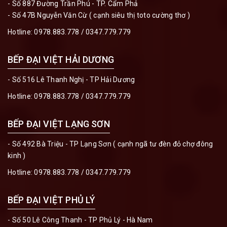
- Số 887 Đường Trần Phú - TP. Cẩm Phả
- Số 47B Nguyễn Văn Cừ ( cạnh siêu thị toto cường thơ )
Hotline:
0978.883.778
/
0347.779.779
BẾP ĐẠI VIỆT HẢI DƯƠNG
- Số 516 Lê Thanh Nghị - TP Hải Dương
Hotline:
0978.883.778
/
0347.779.779
BẾP ĐẠI VIỆT LẠNG SƠN
- Số 492 Bà Triệu - TP Lạng Sơn ( cạnh ngã tư đèn đỏ chợ đông
kinh )
Hotline:
0978.883.778
/
0347.779.779
BẾP ĐẠI VIỆT PHỦ LÝ
- Số 50 Lê Công Thanh - TP Phủ Lý - Hà Nam