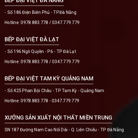
BẾP ĐẠI VIỆT ĐÀ NẴNG
- Số 186 Điện Biên Phủ - TP.Đà Nẵng
Hotline:
0978.883.778
/
0347.779.779
BẾP ĐẠI VIỆT ĐÀ LẠT
- Số 196 Ngô Quyền - P6 - TP Đà Lạt
Hotline:
0978.883.778
/
0347.779.779
BẾP ĐẠI VIỆT TAM KỲ QUẢNG NAM
- Số 425 Phan Bội Châu - TP Tam Kỳ - Quảng Nam
Hotline:
0978.883.778 - 0347.779.779
XƯỞNG SẢN XUẤT NỘI THẤT MIỀN TRUNG
SN 187 Đường Nam Cao Nối Dài - Q. Liên Chiểu - TP Đà Nẵng