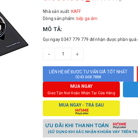
Nhà sản xuất:
KAFF
Dòng sản phẩm:
bếp ga âm
MÔ TẢ:
Gọi ngay 0347 779 779 để nhận được phần quà gi
-
+
LIÊN HỆ ĐỂ ĐƯỢC TƯ VẤN GIÁ TỐT NHẤT
0243.668.7888
MUA NGAY
Giao Tận Nơi Hoặc Nhận Tại Cửa Hàng
MUA NGAY - TRẢ SAU
ƯU ĐÃI KHI THANH TOÁN
(SỬ DỤNG KHI XÁC NHẬN KHOẢN VAY TRÊN TR