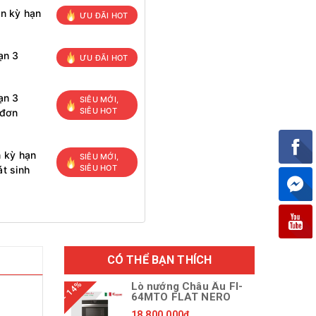
ọn kỳ hạn
ƯU ĐÃI HOT
ạn 3
ƯU ĐÃI HOT
ạn 3
SIÊU MỚI,
SIÊU HOT
 đơn
n kỳ hạn
SIÊU MỚI,
SIÊU HOT
t sinh
CÓ THỂ BẠN THÍCH
- 14%
Lò nướng Châu Âu FI-
64MTO FLAT NERO
18.800.000₫