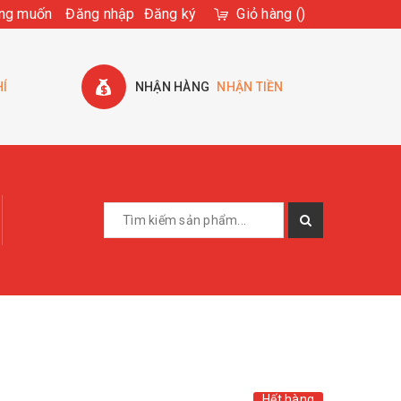
ng muốn
Đăng nhập
Đăng ký
Giỏ hàng
(
)
HÍ
NHẬN HÀNG
NHẬN TIỀN
Hết hàng