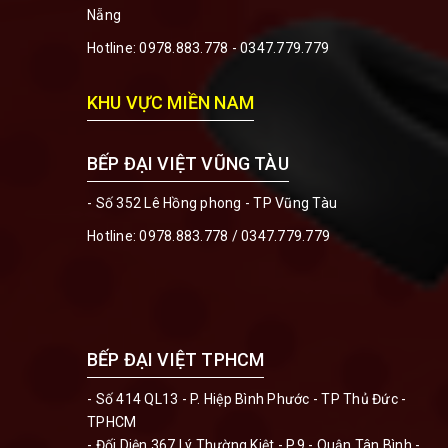
Nẵng
Hotline:
0978.883.778 - 0347.779.779
KHU VỰC MIỀN NAM
BẾP ĐẠI VIỆT VŨNG TÀU
- Số 352 Lê Hồng phong - TP Vũng Tàu
Hotline:
0978.883.778 / 0347.779.779
BẾP ĐẠI VIỆT TPHCM
- Số 414 QL13 - P. Hiệp Bình Phước - TP Thủ Đức -
TPHCM
- Đối Diện 367 Lý Thường Kiệt - P.9 - Quận Tân Bình -