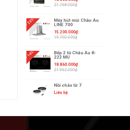
21.768.000₫
- 23%
Máy hút mùi Châu Âu
LINE 700
15.200.000₫
19.700.000₫
- 14%
Bếp 2 từ Châu Âu K-
222 MU
18.860.000₫
21.962.000₫
Nồi chảo từ 7
Liên hệ