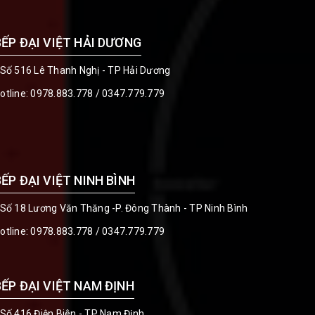
BẾP ĐẠI VIỆT HẢI DƯƠNG
 Số 516 Lê Thanh Nghị - TP Hải Dương
otline:
0978.883.778
/
0347.779.779
BẾP ĐẠI VIỆT NINH BÌNH
 Số 18 Lương Văn Thăng -P. Đông Thành - TP Ninh Bình
otline:
0978.883.778
/
0347.779.779
BẾP ĐẠI VIỆT NAM ĐỊNH
 Số 416 Điện Biên - TP Nam Định