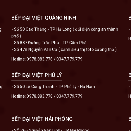
BẾP ĐẠI VIỆT QUẢNG NINH
g
- Số 50 Cao Thắng - TP Hạ Long ( đối diện công an thành
-
phố )
H
- Số 887 Đường Trần Phú - TP. Cẩm Phả
- Số 47B Nguyễn Văn Cừ ( cạnh siêu thị toto cường thơ )
Hotline:
0978.883.778
/
0347.779.779
BẾP ĐẠI VIỆT PHỦ LÝ
hợ
- Số 50 Lê Công Thanh - TP Phủ Lý - Hà Nam
-
Hotline:
0978.883.778
/
0347.779.779
H
BẾP ĐẠI VIỆT HẢI PHÒNG
- SỐ 266 Nguyễn Văn Linh - TP Hải Phòng
-