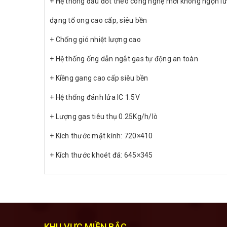
+ Hệ thống đầu đốt theo công nghệ mới không ngọn l
dạng tổ ong cao cấp, siêu bền
+ Chống gió nhiệt lượng cao
+ Hệ thống ống dẫn ngắt gas tự động an toàn
+ Kiềng gang cao cấp siêu bền
+ Hệ thống đánh lửa IC 1.5V
+ Lượng gas tiêu thụ 0.25Kg/h/lò
+ Kích thước mặt kính: 720×410
+ Kích thước khoét đá: 645×345
KHU VỰC MIỀN BẮC