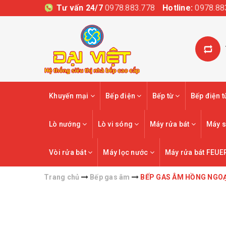
Tư vấn 24/7
0978.883.778
Hotline:
0978.88
Khuyến mại
Bếp điện
Bếp từ
Bếp điện 
Lò nướng
Lò vi sóng
Máy rửa bát
Máy s
Vòi rửa bát
Máy lọc nước
Máy rửa bát FEUE
Trang chủ
Bếp gas âm
BẾP GAS ÂM HỒNG NGOẠI