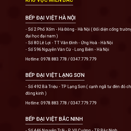
BẾP ĐẠI VIỆT HÀ NỘI
- Số 2 Phố Xốm - Hà Đông - Hà Nội ( Đối diện cổng trườn
đại học đại nam )
- Số 80 Lê Lợi - TT Vân Đình - Ứng Hoà - Hà Nội
- Số 596 Nguyễn Văn Cừ - Long Biên - Hà Nội
Hotline:
0978.883.778
/
0347.779.779
BẾP ĐẠI VIỆT LẠNG SƠN
- Số 492 Bà Triệu - TP Lạng Sơn ( cạnh ngã tư đèn đỏ c
đông kinh )
Hotline:
0978.883.778
/
0347.779.779
BẾP ĐẠI VIỆT BẮC NINH
- Số 446 Nguyễn Trãi - P. Võ Cường - TP Bắc Ninh