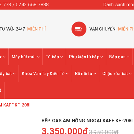
3.778 / 0243 668 7888
Danh sách mo
TƯ VẤN 24/7
MIỄN PHÍ
VẬN CHUYỂN
MIỄN P
từ
Máy hút mùi
Tủ bếp
Phụ kiện tủ bếp
Bếp gas
ấy bát
Khóa Vân Tay Điện Tử
Bộ nồi từ
Chậu rửa bát
R
 KAFF KF-208I
BẾP GAS ÂM HỒNG NGOẠI KAFF KF-208I
3.350.000₫
3.950.000₫