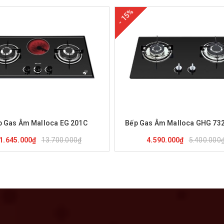
- 15%
ua hàng
Xem nhanh
Mua hàng
Xem nha
p Gas Âm Malloca EG 201C
Bếp Gas Âm Malloca GHG 73
13.700.000₫
5.400.000
1.645.000₫
4.590.000₫