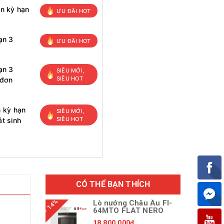
ọn kỳ hạn
ƯU ĐÃI HOT
ạn 3
ƯU ĐÃI HOT
ạn 3
SIÊU MỚI,
SIÊU HOT
 đơn
n kỳ hạn
SIÊU MỚI,
SIÊU HOT
t sinh
CÓ THỂ BẠN THÍCH
- 14%
Lò nướng Châu Âu FI-
64MTO FLAT NERO
18.800.000₫