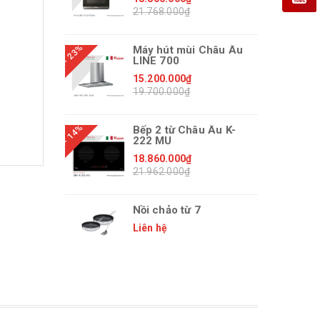
21.768.000₫
- 23%
Máy hút mùi Châu Âu
LINE 700
15.200.000₫
19.700.000₫
- 14%
Bếp 2 từ Châu Âu K-
222 MU
18.860.000₫
21.962.000₫
Nồi chảo từ 7
Liên hệ