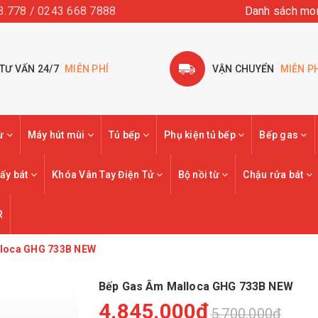
3.778 / 0243 668 7888
Danh sách mo
TƯ VẤN 24/7
MIỄN PHÍ
VẬN CHUYỂN
MIỄN P
từ
Máy hút mùi
Tủ bếp
Phụ kiện tủ bếp
Bếp gas
ấy bát
Khóa Vân Tay Điện Tử
Bộ nồi từ
Chậu rửa bát
R
lloca GHG 733B NEW
Bếp Gas Âm Malloca GHG 733B NEW
4.845.000₫
5.700.000₫