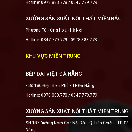
Hotline:
0978.883.778
/
0347.779.779
XƯỞNG SẢN XUẤT NỘI THẤT MIỀN BẮC
Phương Tú - Ứng Hoà - Hà Nội
Hotline:
0347.779.779 - 0978.883.778
KHU VỰC MIỀN TRUNG
BẾP ĐẠI VIỆT ĐÀ NẴNG
- Số 186 Điện Biên Phủ - TP.Đà Nẵng
Hotline:
0978.883.778
/
0347.779.779
XƯỞNG SẢN XUẤT NỘI THẤT MIỀN TRUNG
SN 187 Đường Nam Cao Nối Dài - Q. Liên Chiểu - TP Đà
Nẵng