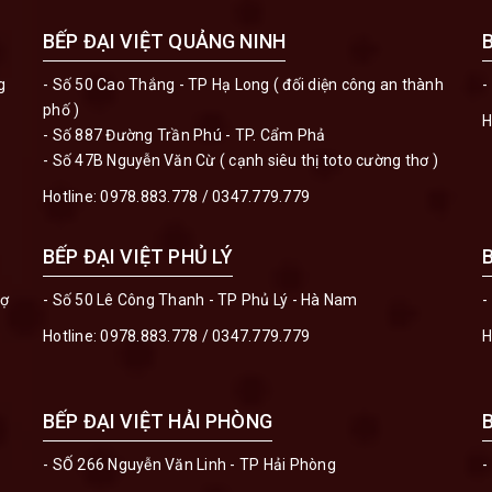
BẾP ĐẠI VIỆT QUẢNG NINH
g
- Số 50 Cao Thắng - TP Hạ Long ( đối diện công an thành
-
phố )
H
- Số 887 Đường Trần Phú - TP. Cẩm Phả
- Số 47B Nguyễn Văn Cừ ( cạnh siêu thị toto cường thơ )
Hotline:
0978.883.778
/
0347.779.779
BẾP ĐẠI VIỆT PHỦ LÝ
hợ
- Số 50 Lê Công Thanh - TP Phủ Lý - Hà Nam
-
Hotline:
0978.883.778
/
0347.779.779
H
BẾP ĐẠI VIỆT HẢI PHÒNG
- SỐ 266 Nguyễn Văn Linh - TP Hải Phòng
-