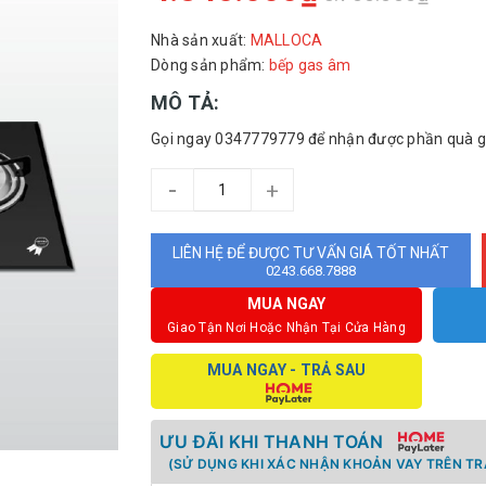
Nhà sản xuất:
MALLOCA
Dòng sản phẩm:
bếp gas âm
MÔ TẢ:
Gọi ngay 0347779779 để nhận được phần quà giá
-
+
LIÊN HỆ ĐỂ ĐƯỢC TƯ VẤN GIÁ TỐT NHẤT
0243.668.7888
MUA NGAY
Giao Tận Nơi Hoặc Nhận Tại Cửa Hàng
MUA NGAY - TRẢ SAU
ƯU ĐÃI KHI THANH TOÁN
(SỬ DỤNG KHI XÁC NHẬN KHOẢN VAY TRÊN TR