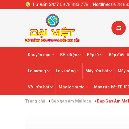
Tư vấn 24/7
0978.883.778
Hotline:
0978.88
Khuyến mại
Bếp điện
Bếp từ
Bếp điện 
Lò nướng
Lò vi sóng
Máy rửa bát
Máy s
Vòi rửa bát
Máy lọc nước
Máy rửa bát FEUE
Trang chủ
Bếp gas âm Malloca
Bếp Gas Âm Ma