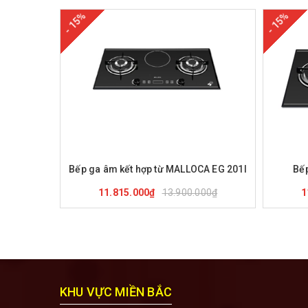
- 15%
- 15%
Mua hàng
Xem nhanh
M
Bếp ga âm kết hợp từ MALLOCA EG 201I
Bế
13.900.000₫
11.815.000₫
1
KHU VỰC MIỀN BẮC