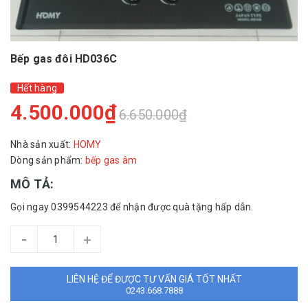
Bếp gas đôi HD036C
Hết hàng
4.500.000₫
6.650.000₫
Nhà sản xuất:
HOMY
Dòng sản phẩm:
bếp gas âm
MÔ TẢ:
Gọi ngay 0399544223 để nhận được quà tặng hấp dẫn.
-
+
LIÊN HỆ ĐỂ ĐƯỢC TƯ VẤN GIÁ TỐT NHẤT
0243.668.7888