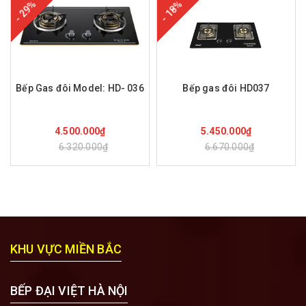
- 29%
- 18%
Bếp Gas đôi Model: HD- 036
Bếp gas đôi HD037
Mua hàng
Mua hàng
4.500.000₫
5.450.000₫
6.320.000₫
6.670.000₫
KHU VỰC MIỀN BẮC
BẾP ĐẠI VIỆT HÀ NỘI