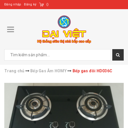
Đăng nhập
Đăng ký
(
)
Trang chủ
Bếp Gas Âm HOMY
Bếp gas đôi HD036C