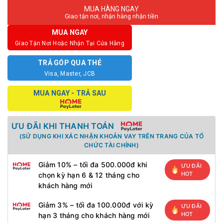
MUA HÀNG NGAY
Giao tận nơi, nhận hàng nhận tiền
MUA NGAY
Giao Tận Nơi Hoặc Nhận Tại Cửa Hàng
TRẢ GÓP QUA THẺ
Visa, Master, JCB
MUA NGAY - TRẢ SAU
ƯU ĐÃI KHI THANH TOÁN
(SỬ DỤNG KHI XÁC NHẬN KHOẢN VAY TRÊN TRANG CỦA TỔ
CHỨC TÀI CHÍNH)
Giảm 10% – tối đa 500.000đ khi
ƯU ĐÃI
HOT
chọn kỳ hạn 6 & 12 tháng cho
khách hàng mới
Giảm 3% – tối đa 100.000đ với kỳ
ƯU ĐÃI
HOT
hạn 3 tháng cho khách hàng mới