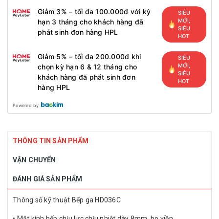
Giảm 3% – tối đa 100.000đ với kỳ
SIÊU
MỚI,
hạn 3 tháng cho khách hàng đã
SIÊU
phát sinh đơn hàng HPL
HOT
Giảm 5% – tối đa 200.000đ khi
SIÊU
MỚI,
chọn kỳ hạn 6 & 12 tháng cho
SIÊU
khách hàng đã phát sinh đơn
HOT
hàng HPL
Powered by
THÔNG TIN SẢN PHẨM
VẬN CHUYỂN
ĐÁNH GIÁ SẢN PHẨM
Thông số kỹ thuật Bếp ga HD036C
• Mặt kính bếp chịu lực,chịu nhiệt dày 8mm, bo viền