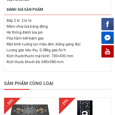
ĐÁNH GIÁ SẢN PHẨM
Bếp 2 lò: 2 lò to
Mâm chia lửa bằng đồng
Hệ thống đánh lửa pin
Pép hầm tiết kiệm gas
Mặt kính cường lực màu đen, kiềng gang đúc
Lượng gas tiêu thụ: 0,38kg gas/lò/h
Kích thướcthước mặt kính: 730×430 mm
Kích thước khoét đá: 680×380 mm
SẢN PHẨM CÙNG LOẠI
- 30%
- 29%