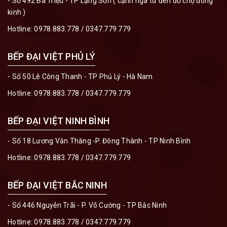
- Số 492 Bà Triệu - TP Lạng Sơn ( cạnh ngã tư đèn đỏ chợ đông
kinh )
Hotline:
0978.883.778
/
0347.779.779
BẾP ĐẠI VIỆT PHỦ LÝ
- Số 50 Lê Công Thanh - TP Phủ Lý - Hà Nam
Hotline:
0978.883.778
/
0347.779.779
BẾP ĐẠI VIỆT NINH BÌNH
- Số 18 Lương Văn Thăng -P. Đông Thành - TP Ninh Bình
Hotline:
0978.883.778
/
0347.779.779
BẾP ĐẠI VIỆT BẮC NINH
- Số 446 Nguyễn Trãi - P. Võ Cường - TP Bắc Ninh
Hotline:
0978.883.778
/
0347.779.779