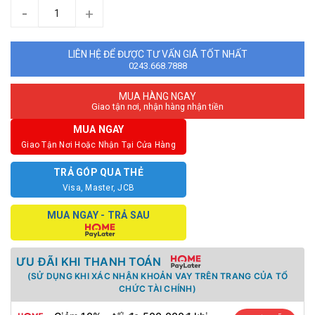
-
+
LIÊN HỆ ĐỂ ĐƯỢC TƯ VẤN GIÁ TỐT NHẤT
0243.668.7888
MUA HÀNG NGAY
Giao tận nơi, nhận hàng nhận tiền
MUA NGAY
Giao Tận Nơi Hoặc Nhận Tại Cửa Hàng
TRẢ GÓP QUA THẺ
Visa, Master, JCB
MUA NGAY - TRẢ SAU
ƯU ĐÃI KHI THANH TOÁN
(SỬ DỤNG KHI XÁC NHẬN KHOẢN VAY TRÊN TRANG CỦA TỔ
CHỨC TÀI CHÍNH)