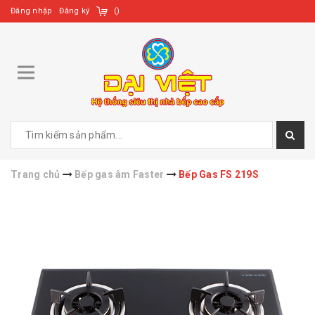
Đăng nhập
Đăng ký
(
)
Trang chủ
Bếp gas âm Faster
Bếp Gas FS 219S