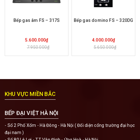
Bếp gas âm FS – 317S
Bếp gas domino FS – 320DG
Mua hàng
Mua hàng
5.600.000₫
4.000.000₫
7.950.000₫
5.650.000₫
KHU VỰC MIỀN BẮC
BẾP ĐẠI VIỆT HÀ NỘI
- Số 2 Phố Xốm - Hà Đông - Hà Nội ( Đối diện cổng trường đại học
đại nam )
- Số 80 Lê Lợi - TT Vân Đình - Ứng Hoà - Hà Nội