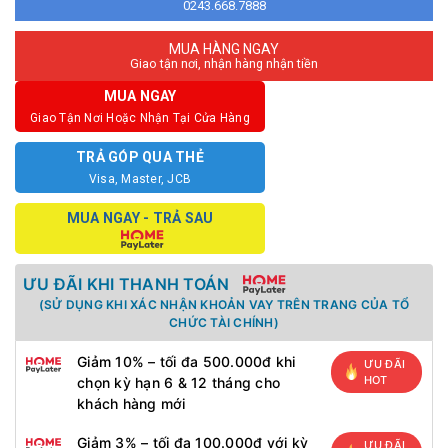
0243.668.7888
MUA HÀNG NGAY
Giao tận nơi, nhận hàng nhận tiền
MUA NGAY
Giao Tận Nơi Hoặc Nhận Tại Cửa Hàng
TRẢ GÓP QUA THẺ
Visa, Master, JCB
MUA NGAY - TRẢ SAU
ƯU ĐÃI KHI THANH TOÁN
(SỬ DỤNG KHI XÁC NHẬN KHOẢN VAY TRÊN TRANG CỦA TỔ
CHỨC TÀI CHÍNH)
Giảm 10% – tối đa 500.000đ khi
ƯU ĐÃI
HOT
chọn kỳ hạn 6 & 12 tháng cho
khách hàng mới
Giảm 3% – tối đa 100.000đ với kỳ
ƯU ĐÃI