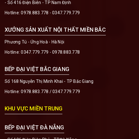
- Số 416 Điện Biên - TP Nam Định
Hotline:
0978.883.778 - 0347.779.779
XƯỞNG SẢN XUẤT NỘI THẤT MIỀN BẮC
Phương Tú - Ứng Hoà - Hà Nội
Hotline:
0347.779.779 - 0978.883.778
BẾP ĐẠI VIỆT BẮC GIANG
Số 168 Nguyễn Thị Minh Khai - TP Bắc Giang
Hotline:
0978.883.778
/
0347.779.779
KHU VỰC MIỀN TRUNG
BẾP ĐẠI VIỆT ĐÀ NẴNG