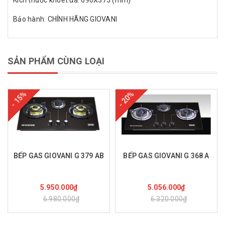
Bảo hành: CHÍNH HÃNG GIOVANI
SẢN PHẨM CÙNG LOẠI
- 15%
- 20%
BẾP GAS GIOVANI G 379 AB
BẾP GAS GIOVANI G 368 A
Mua hàng
Mua hàng
5.950.000₫
5.056.000₫
6.980.000₫
6.320.000₫