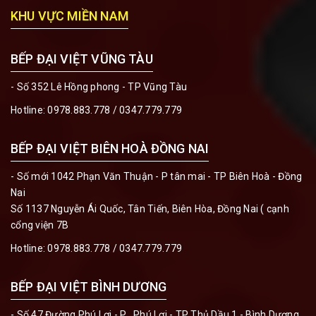
KHU VỰC MIỀN NAM
BẾP ĐẠI VIỆT VŨNG TÀU
- Số 352 Lê Hồng phong - TP Vũng Tàu
Hotline:
0978.883.778 / 0347.779.779
BẾP ĐẠI VIỆT BIÊN HOÀ ĐỒNG NAI
- Số mới 1042 Phạn Văn Thuận - P tân mai - TP Biên Hoà - Đồng
Nai
Số 1137 Nguyễn Ái Quốc, Tân Tiến, Biên Hòa, Đồng Nai ( cạnh
cổng viện 7B
Hotline:
0978.883.778 / 0347.779.779
BẾP ĐẠI VIỆT BÌNH DƯƠNG
- Số 47 Đường Phú Lợi - P . Phú Lợi - TP Thủ Dầu 1 - Bình Dương