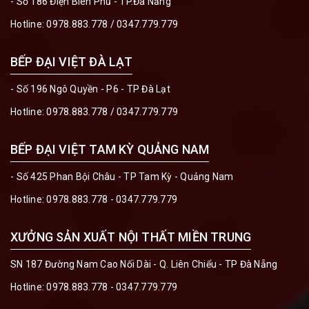
- Số 186 Điện Biên Phủ - TP.Đà Nẵng
Hotline:
0978.883.778
/
0347.779.779
BẾP ĐẠI VIỆT ĐÀ LẠT
- Số 196 Ngô Quyền - P6 - TP Đà Lạt
Hotline:
0978.883.778
/
0347.779.779
BẾP ĐẠI VIỆT TAM KỲ QUẢNG NAM
- Số 425 Phan Bội Châu - TP Tam Kỳ - Quảng Nam
Hotline:
0978.883.778 - 0347.779.779
XƯỞNG SẢN XUẤT NỘI THẤT MIỀN TRUNG
SN 187 Đường Nam Cao Nối Dài - Q. Liên Chiểu - TP Đà Nẵng
Hotline:
0978.883.778 - 0347.779.779