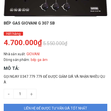
BẾP GAS GIOVANI G 307 SB
Hết hàng
4.700.000₫
5.550.000₫
Nhà sản xuất:
GIOVANI
Dòng sản phẩm:
bếp ga âm
MÔ TẢ:
GỌI NGAY 0347 779 779 ĐỂ ĐƯỢC GIẢM GIÁ VÀ NHẬN NHIỀU QU
À
-
+
LIÊN HỆ ĐỂ ĐƯỢC TƯ VẤN GIÁ TỐT NHẤT