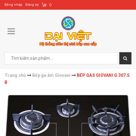
Đăng nhập
Đăng ký
(
)
Trang chủ
Bếp ga âm Giovani
BẾP GAS GIOVANI G 307 S
B