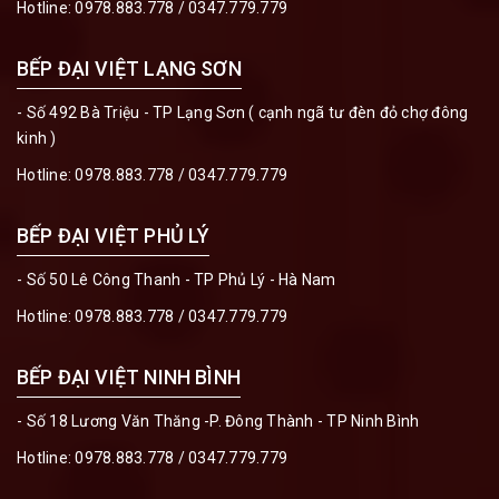
Hotline:
0978.883.778
/
0347.779.779
BẾP ĐẠI VIỆT LẠNG SƠN
- Số 492 Bà Triệu - TP Lạng Sơn ( cạnh ngã tư đèn đỏ chợ đông
kinh )
Hotline:
0978.883.778
/
0347.779.779
BẾP ĐẠI VIỆT PHỦ LÝ
- Số 50 Lê Công Thanh - TP Phủ Lý - Hà Nam
Hotline:
0978.883.778
/
0347.779.779
BẾP ĐẠI VIỆT NINH BÌNH
- Số 18 Lương Văn Thăng -P. Đông Thành - TP Ninh Bình
Hotline:
0978.883.778
/
0347.779.779