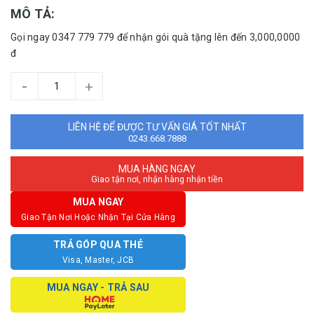
MÔ TẢ:
Gọi ngay 0347 779 779 để nhận gói quà tặng lên đến 3,000,0000
đ
-
+
LIÊN HỆ ĐỂ ĐƯỢC TƯ VẤN GIÁ TỐT NHẤT
0243.668.7888
MUA HÀNG NGAY
Giao tận nơi, nhận hàng nhận tiền
MUA NGAY
Giao Tận Nơi Hoặc Nhận Tại Cửa Hàng
TRẢ GÓP QUA THẺ
Visa, Master, JCB
MUA NGAY - TRẢ SAU