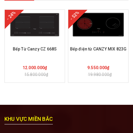
- 24%
- 52%
Bếp Từ Canzy CZ 668S
Bếp điện từ CANZY MIX 823G
Mua hàng
Mua hàng
12.000.000₫
9.550.000₫
15.800.000₫
19.980.000₫
KHU VỰC MIỀN BẮC