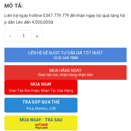
MÔ TẢ:
Liên hệ ngay hotline 0347 779 779 để nhận ngay bộ quà tặng hấ
p dẫn Lên đến 4,500,000đ
-
+
LIÊN HỆ ĐỂ ĐƯỢC TƯ VẤN GIÁ TỐT NHẤT
0243.668.7888
MUA HÀNG NGAY
Giao tận nơi, nhận hàng nhận tiền
MUA NGAY
Giao Tận Nơi Hoặc Nhận Tại Cửa Hàng
TRẢ GÓP QUA THẺ
Visa, Master, JCB
MUA NGAY - TRẢ SAU