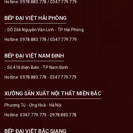
Hotline:
0978.883.778
/
0347.779.779
BẾP ĐẠI VIỆT HẢI PHÒNG
- SỐ 266 Nguyễn Văn Linh - TP Hải Phòng
Hotline:
0978.883.778
/
0347.779.779
BẾP ĐẠI VIỆT NAM ĐỊNH
- Số 416 Điện Biên - TP Nam Định
Hotline:
0978.883.778 - 0347.779.779
XƯỞNG SẢN XUẤT NỘI THẤT MIỀN BẮC
Phương Tú - Ứng Hoà - Hà Nội
Hotline:
0347.779.779 - 0978.883.778
BẾP ĐẠI VIỆT BẮC GIANG