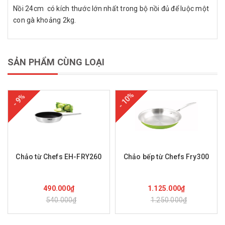
Nồi 24cm có kích thước lớn nhất trong bộ nồi đủ để luộc một
con gà khoảng 2kg.
SẢN PHẨM CÙNG LOẠI
- 10%
- 9%
Chảo từ Chefs EH-FRY260
Chảo bếp từ Chefs Fry300
Mua hàng
Mua hàng
490.000₫
1.125.000₫
540.000₫
1.250.000₫