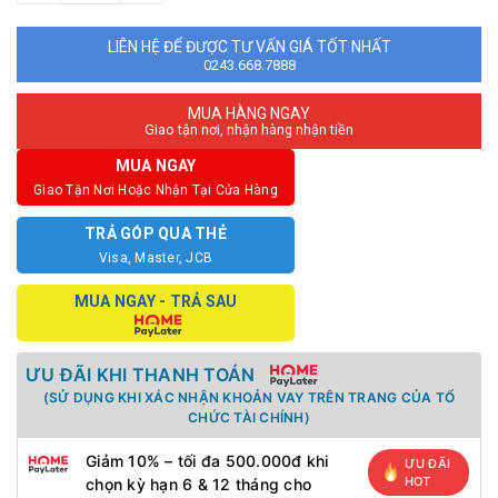
LIÊN HỆ ĐỂ ĐƯỢC TƯ VẤN GIÁ TỐT NHẤT
0243.668.7888
MUA HÀNG NGAY
Giao tận nơi, nhận hàng nhận tiền
MUA NGAY
Giao Tận Nơi Hoặc Nhận Tại Cửa Hàng
TRẢ GÓP QUA THẺ
Visa, Master, JCB
MUA NGAY - TRẢ SAU
ƯU ĐÃI KHI THANH TOÁN
(SỬ DỤNG KHI XÁC NHẬN KHOẢN VAY TRÊN TRANG CỦA TỔ
CHỨC TÀI CHÍNH)
Giảm 10% – tối đa 500.000đ khi
ƯU ĐÃI
HOT
chọn kỳ hạn 6 & 12 tháng cho