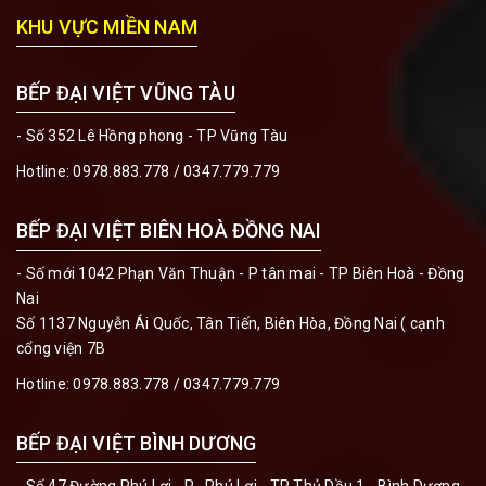
KHU VỰC MIỀN NAM
BẾP ĐẠI VIỆT VŨNG TÀU
- Số 352 Lê Hồng phong - TP Vũng Tàu
Hotline:
0978.883.778 / 0347.779.779
BẾP ĐẠI VIỆT BIÊN HOÀ ĐỒNG NAI
- Số mới 1042 Phạn Văn Thuận - P tân mai - TP Biên Hoà - Đồng
Nai
Số 1137 Nguyễn Ái Quốc, Tân Tiến, Biên Hòa, Đồng Nai ( cạnh
cổng viện 7B
Hotline:
0978.883.778 / 0347.779.779
BẾP ĐẠI VIỆT BÌNH DƯƠNG
- Số 47 Đường Phú Lợi - P . Phú Lợi - TP Thủ Dầu 1 - Bình Dương