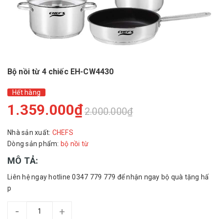
Bộ nồi từ 4 chiếc EH-CW4430
Hết hàng
1.359.000₫
2.000.000₫
Nhà sản xuất:
CHEFS
Dòng sản phẩm:
bộ nồi từ
MÔ TẢ:
Liên hệ ngay hotline 0347 779 779 để nhận ngay bộ quà tặng hấ
p
-
+