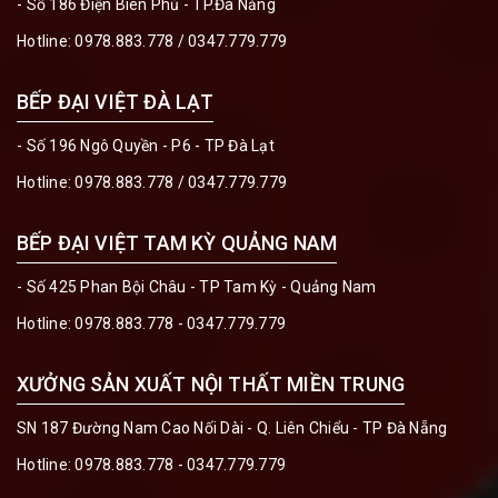
- Số 186 Điện Biên Phủ - TP.Đà Nẵng
Hotline:
0978.883.778
/
0347.779.779
BẾP ĐẠI VIỆT ĐÀ LẠT
- Số 196 Ngô Quyền - P6 - TP Đà Lạt
Hotline:
0978.883.778
/
0347.779.779
BẾP ĐẠI VIỆT TAM KỲ QUẢNG NAM
- Số 425 Phan Bội Châu - TP Tam Kỳ - Quảng Nam
Hotline:
0978.883.778 - 0347.779.779
XƯỞNG SẢN XUẤT NỘI THẤT MIỀN TRUNG
SN 187 Đường Nam Cao Nối Dài - Q. Liên Chiểu - TP Đà Nẵng
Hotline:
0978.883.778 - 0347.779.779