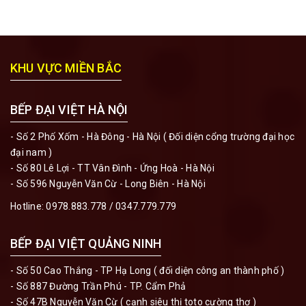
KHU VỰC MIỀN BẮC
BẾP ĐẠI VIỆT HÀ NỘI
- Số 2 Phố Xốm - Hà Đông - Hà Nội ( Đối diện cổng trường đại học
đại nam )
- Số 80 Lê Lợi - TT Vân Đình - Ứng Hoà - Hà Nội
- Số 596 Nguyễn Văn Cừ - Long Biên - Hà Nội
Hotline:
0978.883.778
/
0347.779.779
BẾP ĐẠI VIỆT QUẢNG NINH
- Số 50 Cao Thắng - TP Hạ Long ( đối diện công an thành phố )
- Số 887 Đường Trần Phú - TP. Cẩm Phả
- Số 47B Nguyễn Văn Cừ ( cạnh siêu thị toto cường thơ )