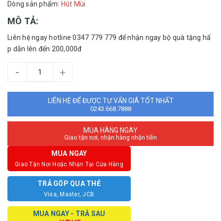
Dòng sản phẩm:
Hút Mùi
MÔ TẢ:
Liên hệ ngay hotline 0347 779 779 để nhận ngay bộ quà tặng hấ
p dẫn lên đến 200,000đ
-
+
LIÊN HỆ ĐỂ ĐƯỢC TƯ VẤN GIÁ TỐT NHẤT
0243.668.7888
MUA HÀNG NGAY
Giao tận nơi, nhận hàng nhận tiền
MUA NGAY
Giao Tận Nơi Hoặc Nhận Tại Cửa Hàng
TRẢ GÓP QUA THẺ
Visa, Master, JCB
MUA NGAY - TRẢ SAU