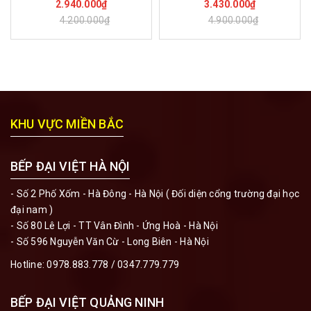
2.940.000₫
3.430.000₫
4.200.000₫
4.900.000₫
KHU VỰC MIỀN BẮC
BẾP ĐẠI VIỆT HÀ NỘI
- Số 2 Phố Xốm - Hà Đông - Hà Nội ( Đối diện cổng trường đại học
đại nam )
- Số 80 Lê Lợi - TT Vân Đình - Ứng Hoà - Hà Nội
- Số 596 Nguyễn Văn Cừ - Long Biên - Hà Nội
Hotline:
0978.883.778
/
0347.779.779
BẾP ĐẠI VIỆT QUẢNG NINH