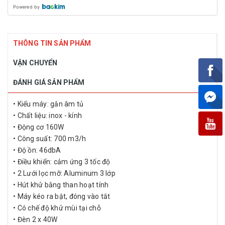
Powered by
THÔNG TIN SẢN PHẨM
VẬN CHUYỂN
ĐÁNH GIÁ SẢN PHẨM
• Kiểu máy: gắn âm tủ
• Chất liệu: inox - kính
• Động cơ 160W
• Công suất: 700 m3/h
• Độ ồn: 46dbA
• Điều khiển: cảm ứng 3 tốc độ
• 2 Lưới lọc mỡ: Aluminum 3 lớp
• Hút khử bằng than hoạt tính
• Máy kéo ra bật, đóng vào tắt
• Có chế độ khử mùi tại chỗ
• Đèn 2 x 40W