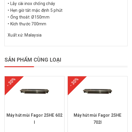
• Lẫy cài inox chống cháy
• Hẹn giờ tắt mặc định 5 phút
• Ống thoát: Ø150mm
• Kích thước 700mm
Xuất xứ: Malaysia
SẢN PHẨM CÙNG LOẠI
- 30%
- 30%
Máy hút mùi Fagor 2SHE 602
Máy hút mùi Fagor 2SHE
I
702I
Mua hàng
Mua hàng