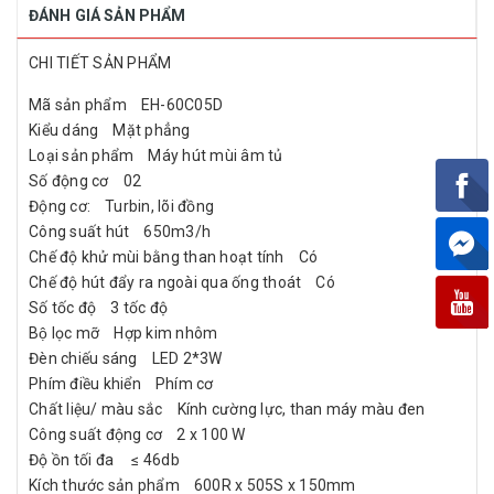
ĐÁNH GIÁ SẢN PHẨM
CHI TIẾT SẢN PHẨM
Mã sản phẩm EH-60C05D
Kiểu dáng Mặt phẳng
Loại sản phẩm Máy hút mùi âm tủ
Số động cơ 02
Động cơ: Turbin, lõi đồng
Công suất hút 650m3/h
Chế độ khử mùi bằng than hoạt tính Có
Chế độ hút đẩy ra ngoài qua ống thoát Có
Số tốc độ 3 tốc độ
Bộ lọc mỡ Hợp kim nhôm
Đèn chiếu sáng LED 2*3W
Phím điều khiển Phím cơ
Chất liệu/ màu sắc Kính cường lực, than máy màu đen
Công suất động cơ 2 x 100 W
Độ ồn tối đa ≤ 46db
Kích thước sản phẩm 600R x 505S x 150mm