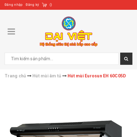
Đăng nhập
Đăng ký
(
)
Trang chủ
Hút mùi âm tủ
Hút mùi Eurosun EH 60C05D