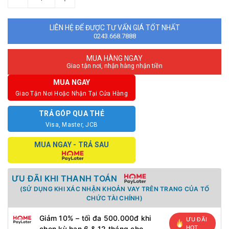
LIÊN HỆ ĐỂ ĐƯỢC TƯ VẤN GIÁ TỐT NHẤT
0243.668.7888
MUA HÀNG NGAY
Giao tận nơi, nhận hàng nhận tiền
MUA NGAY
Giao Tận Nơi Hoặc Nhận Tại Cửa Hàng
TRẢ GÓP QUA THẺ
Visa, Master, JCB
MUA NGAY - TRẢ SAU
ƯU ĐÃI KHI THANH TOÁN
(SỬ DỤNG KHI XÁC NHẬN KHOẢN VAY TRÊN TRANG CỦA TỔ
CHỨC TÀI CHÍNH)
Giảm 10% – tối đa 500.000đ khi
ƯU ĐÃI
HOT
chọn kỳ hạn 6 & 12 tháng cho