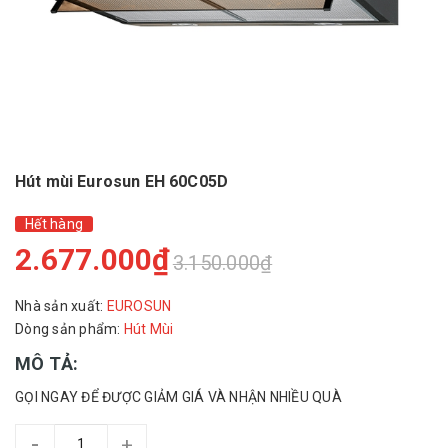
Hút mùi Eurosun EH 60C05D
Hết hàng
2.677.000₫
3.150.000₫
Nhà sản xuất:
EUROSUN
Dòng sản phẩm:
Hút Mùi
MÔ TẢ:
GỌI NGAY ĐỂ ĐƯỢC GIẢM GIÁ VÀ NHẬN NHIỀU QUÀ
-
+