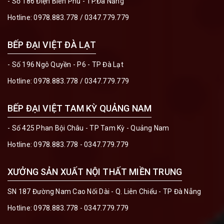
- Số 186 Điện Biên Phủ - TP.Đà Nẵng
Hotline:
0978.883.778
/
0347.779.779
BẾP ĐẠI VIỆT ĐÀ LẠT
- Số 196 Ngô Quyền - P6 - TP Đà Lạt
Hotline:
0978.883.778
/
0347.779.779
BẾP ĐẠI VIỆT TAM KỲ QUẢNG NAM
- Số 425 Phan Bội Châu - TP Tam Kỳ - Quảng Nam
Hotline:
0978.883.778 - 0347.779.779
XƯỞNG SẢN XUẤT NỘI THẤT MIỀN TRUNG
SN 187 Đường Nam Cao Nối Dài - Q. Liên Chiểu - TP Đà Nẵng
Hotline:
0978.883.778 - 0347.779.779