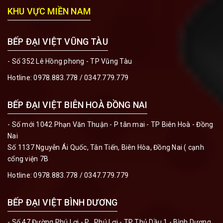
KHU VỰC MIỀN NAM
BẾP ĐẠI VIỆT VŨNG TÀU
- Số 352 Lê Hồng phong - TP Vũng Tàu
Hotline:
0978.883.778 / 0347.779.779
BẾP ĐẠI VIỆT BIÊN HOÀ ĐỒNG NAI
- Số mới 1042 Phạn Văn Thuận - P tân mai - TP Biên Hoà - Đồng
Nai
Số 1137 Nguyễn Ái Quốc, Tân Tiến, Biên Hòa, Đồng Nai ( cạnh
cổng viện 7B
Hotline:
0978.883.778 / 0347.779.779
BẾP ĐẠI VIỆT BÌNH DƯƠNG
- Số 47 Đường Phú Lợi - P . Phú Lợi - TP Thủ Dầu 1 - Bình Dương