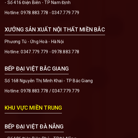
- Số 416 Điện Biên - TP Nam Định
Hotline:
0978.883.778 - 0347.779.779
XƯỞNG SẢN XUẤT NỘI THẤT MIỀN BẮC
Phương Tú - Ứng Hoà - Hà Nội
Hotline:
0347.779.779 - 0978.883.778
BẾP ĐẠI VIỆT BẮC GIANG
Số 168 Nguyễn Thị Minh Khai - TP Bắc Giang
Hotline:
0978.883.778
/
0347.779.779
KHU VỰC MIỀN TRUNG
BẾP ĐẠI VIỆT ĐÀ NẴNG