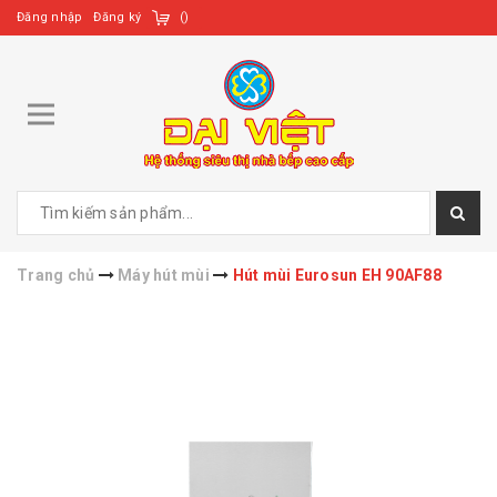
Đăng nhập
Đăng ký
(
)
Trang chủ
Máy hút mùi
Hút mùi Eurosun EH 90AF88