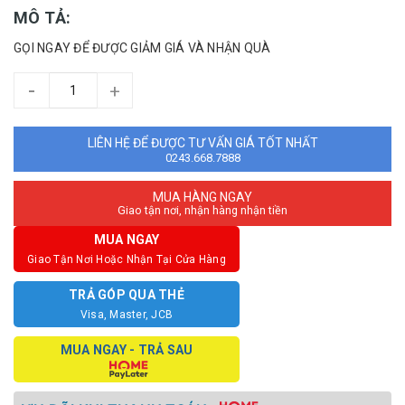
MÔ TẢ:
GỌI NGAY ĐỂ ĐƯỢC GIẢM GIÁ VÀ NHẬN QUÀ
-
+
LIÊN HỆ ĐỂ ĐƯỢC TƯ VẤN GIÁ TỐT NHẤT
0243.668.7888
MUA HÀNG NGAY
Giao tận nơi, nhận hàng nhận tiền
MUA NGAY
Giao Tận Nơi Hoặc Nhận Tại Cửa Hàng
TRẢ GÓP QUA THẺ
Visa, Master, JCB
MUA NGAY - TRẢ SAU