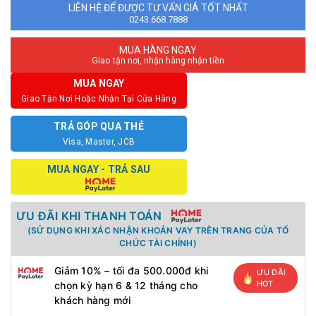
LIÊN HỆ ĐỂ ĐƯỢC TƯ VẤN GIÁ TỐT NHẤT
0243.668.7888
MUA HÀNG NGAY
Giao tận nơi, nhận hàng nhận tiền
MUA NGAY
Giao Tận Nơi Hoặc Nhận Tại Cửa Hàng
TRẢ GÓP QUA THẺ
Visa, Master, JCB
MUA NGAY - TRẢ SAU
ƯU ĐÃI KHI THANH TOÁN
(SỬ DỤNG KHI XÁC NHẬN KHOẢN VAY TRÊN TRANG CỦA TỔ
CHỨC TÀI CHÍNH)
Giảm 10% – tối đa 500.000đ khi
ƯU ĐÃI
HOT
chọn kỳ hạn 6 & 12 tháng cho
khách hàng mới