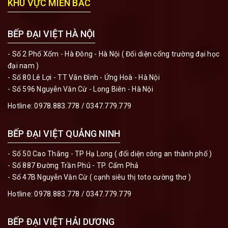
KHU VỰC MIỀN BẮC
BẾP ĐẠI VIỆT HÀ NỘI
- Số 2 Phố Xốm - Hà Đông - Hà Nội ( Đối diện cổng trường đại học
đại nam )
- Số 80 Lê Lợi - TT Vân Đình - Ứng Hoà - Hà Nội
- Số 596 Nguyễn Văn Cừ - Long Biên - Hà Nội
Hotline:
0978.883.778
/
0347.779.779
BẾP ĐẠI VIỆT QUẢNG NINH
- Số 50 Cao Thắng - TP Hạ Long ( đối diện công an thành phố )
- Số 887 Đường Trần Phú - TP. Cẩm Phả
- Số 47B Nguyễn Văn Cừ ( cạnh siêu thị toto cường thơ )
Hotline:
0978.883.778
/
0347.779.779
BẾP ĐẠI VIỆT HẢI DƯƠNG