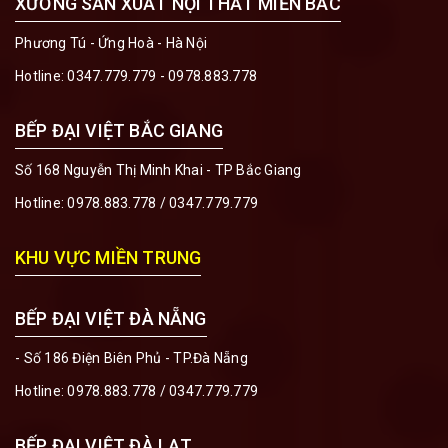
XƯỞNG SẢN XUẤT NỘI THẤT MIỀN BẮC
Phương Tú - Ứng Hoà - Hà Nội
Hotline:
0347.779.779 - 0978.883.778
BẾP ĐẠI VIỆT BẮC GIANG
Số 168 Nguyễn Thị Minh Khai - TP Bắc Giang
Hotline:
0978.883.778
/
0347.779.779
KHU VỰC MIỀN TRUNG
BẾP ĐẠI VIỆT ĐÀ NẴNG
- Số 186 Điện Biên Phủ - TP.Đà Nẵng
Hotline:
0978.883.778
/
0347.779.779
BẾP ĐẠI VIỆT ĐÀ LẠT