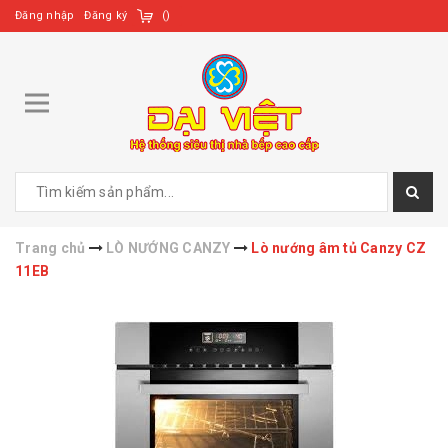
Đăng nhập
Đăng ký
(
)
Trang chủ
LÒ NƯỚNG CANZY
Lò nướng âm tủ Canzy CZ
11EB