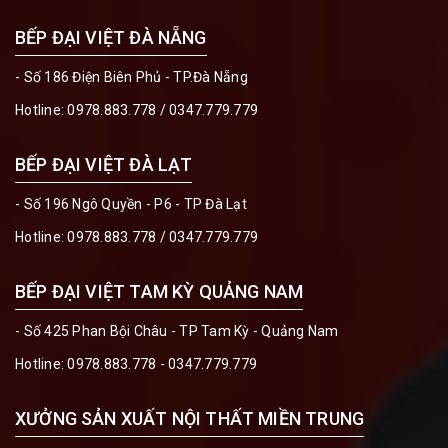
BẾP ĐẠI VIỆT ĐÀ NẴNG
- Số 186 Điện Biên Phủ - TP.Đà Nẵng
Hotline:
0978.883.778
/
0347.779.779
BẾP ĐẠI VIỆT ĐÀ LẠT
- Số 196 Ngô Quyền - P6 - TP Đà Lạt
Hotline:
0978.883.778
/
0347.779.779
BẾP ĐẠI VIỆT TAM KỲ QUẢNG NAM
- Số 425 Phan Bội Châu - TP Tam Kỳ - Quảng Nam
Hotline:
0978.883.778 - 0347.779.779
XƯỞNG SẢN XUẤT NỘI THẤT MIỀN TRUNG