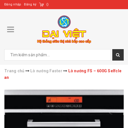
Đăng nhập
Đăng ký
(
)
Trang chủ
Lò nướng Faster
Lò nướng FS – 600G Selfcle
an