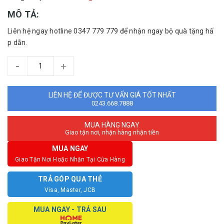
MÔ TẢ:
Liên hệ ngay hotline 0347 779 779 để nhận ngay bộ quà tặng hấ
p dẫn.
-
+
LIÊN HỆ ĐỂ ĐƯỢC TƯ VẤN GIÁ TỐT NHẤT
0243.668.7888
MUA HÀNG NGAY
Giao tận nơi, nhận hàng nhận tiền
MUA NGAY
Giao Tận Nơi Hoặc Nhận Tại Cửa Hàng
TRẢ GÓP QUA THẺ
Visa, Master, JCB
MUA NGAY - TRẢ SAU