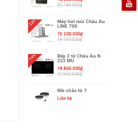
21.768.000₫
- 23%
Máy hút mùi Châu Âu
LINE 700
15.200.000₫
19.700.000₫
- 14%
Bếp 2 từ Châu Âu K-
222 MU
18.860.000₫
21.962.000₫
Nồi chảo từ 7
Liên hệ