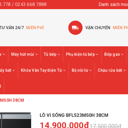
3.778 / 0243 668 7888
Danh sách mo
TƯ VẤN 24/7
MIỄN PHÍ
VẬN CHUYỂN
MIỄN P
từ
Máy hút mùi
Tủ bếp
Phụ kiện tủ bếp
Bếp gas
ấy bát
Khóa Vân Tay Điện Tử
Bộ nồi từ
Chậu rửa bát
R
23MS0H 38CM
LÒ VI SÓNG BFL523MS0H 38CM
14.900.000₫
17.500.000₫