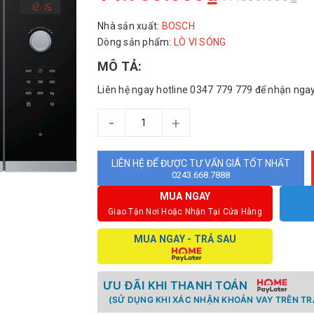
Nhà sản xuất:
BOSCH
Dòng sản phẩm:
LÒ VI SÓNG
MÔ TẢ:
Liên hệ ngay hotline 0347 779 779 để nhận ngay
-
+
LIÊN HỆ ĐỂ ĐƯỢC TƯ VẤN GIÁ TỐT NHẤT
0243.668.7888
MUA NGAY
Giao Tận Nơi Hoặc Nhận Tại Cửa Hàng
MUA NGAY - TRẢ SAU
ƯU ĐÃI KHI THANH TOÁN
(SỬ DỤNG KHI XÁC NHẬN KHOẢN VAY TRÊN TR