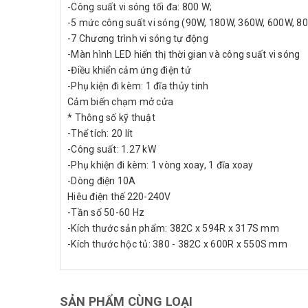
-Công suất vi sóng tối đa: 800 W;
-5 mức công suất vi sóng (90W, 180W, 360W, 600W, 8
-7 Chương trình vi sóng tự động
-Màn hình LED hiển thị thời gian và công suất vi sóng
-Điều khiển cảm ứng điện tử
-Phụ kiện đi kèm: 1 đĩa thủy tinh
Cảm biến chạm mở cửa
* Thông số kỹ thuật
-Thể tích: 20 lít
-Công suất: 1.27 kW
-Phụ khiện đi kèm: 1 vòng xoay, 1 đĩa xoay
-Dòng điện 10A
Hiêu điện thế 220-240V
-Tần số 50-60 Hz
-Kích thước sản phẩm: 382C x 594R x 317S mm
-Kích thước hộc tủ: 380 - 382C x 600R x 550S mm
SẢN PHẨM CÙNG LOẠI