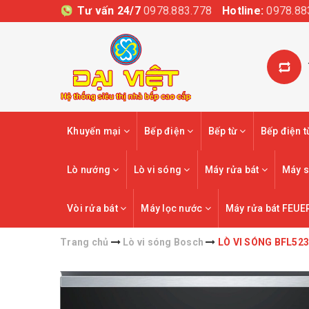
Tư vấn 24/7
0978.883.778
Hotline:
0978.88
Khuyến mại
Bếp điện
Bếp từ
Bếp điện 
Lò nướng
Lò vi sóng
Máy rửa bát
Máy s
Vòi rửa bát
Máy lọc nước
Máy rửa bát FEUE
Trang chủ
Lò vi sóng Bosch
LÒ VI SÓNG BFL5