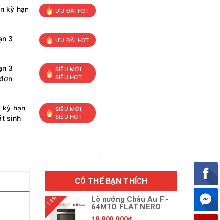
ọn kỳ hạn
ƯU ĐÃI HOT
ạn 3
ƯU ĐÃI HOT
ạn 3
SIÊU MỚI,
SIÊU HOT
 đơn
n kỳ hạn
SIÊU MỚI,
SIÊU HOT
t sinh
CÓ THỂ BẠN THÍCH
- 14%
Lò nướng Châu Âu FI-
64MTO FLAT NERO
18.800.000₫