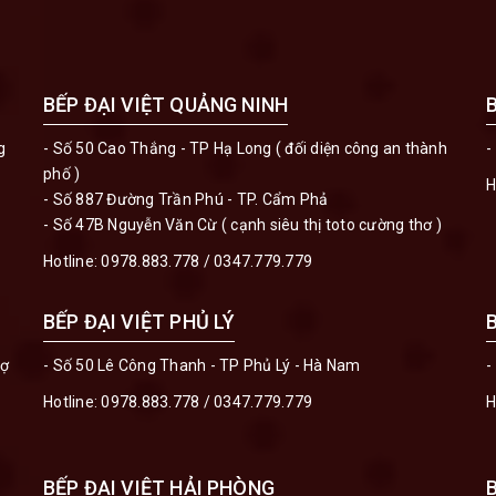
BẾP ĐẠI VIỆT QUẢNG NINH
g
- Số 50 Cao Thắng - TP Hạ Long ( đối diện công an thành
-
phố )
H
- Số 887 Đường Trần Phú - TP. Cẩm Phả
- Số 47B Nguyễn Văn Cừ ( cạnh siêu thị toto cường thơ )
Hotline:
0978.883.778
/
0347.779.779
BẾP ĐẠI VIỆT PHỦ LÝ
hợ
- Số 50 Lê Công Thanh - TP Phủ Lý - Hà Nam
-
Hotline:
0978.883.778
/
0347.779.779
H
BẾP ĐẠI VIỆT HẢI PHÒNG