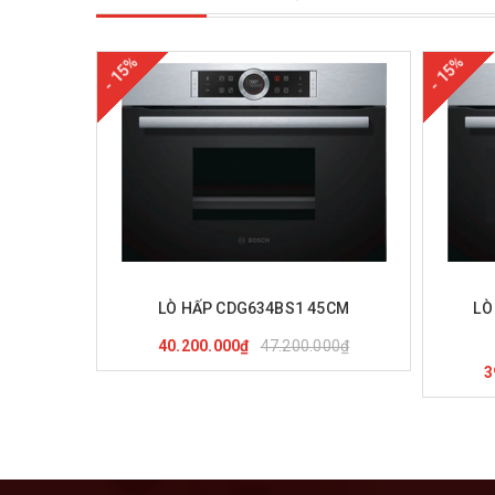
- 15%
- 15%
Mua hàng
Xem nhanh
M
LÒ HẤP CDG634BS1 45CM
LÒ
47.200.000₫
40.200.000₫
3