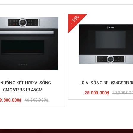
- 15%
Mua hàng
Xem nha
ua hàng
Xem nhanh
 NƯỚNG KẾT HỢP VI SÓNG
LÒ VI SÓNG BFL634GS1B 
CMG633BS1B 45CM
32.900.00
28.000.000₫
46.800.000₫
9.800.000₫