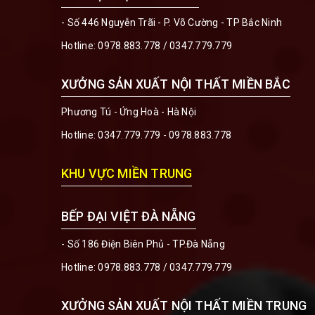
- Số 446 Nguyễn Trãi - P. Võ Cường - TP Bắc Ninh
Hotline:
0978.883.778
/
0347.779.779
XƯỞNG SẢN XUẤT NỘI THẤT MIỀN BẮC
Phương Tú - Ứng Hoà - Hà Nội
Hotline:
0347.779.779 - 0978.883.778
KHU VỰC MIỀN TRUNG
BẾP ĐẠI VIỆT ĐÀ NẴNG
- Số 186 Điện Biên Phủ - TP.Đà Nẵng
Hotline:
0978.883.778
/
0347.779.779
XƯỞNG SẢN XUẤT NỘI THẤT MIỀN TRUNG