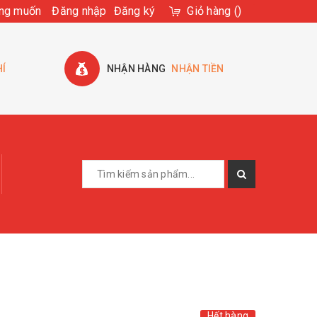
ng muốn
Đăng nhập
Đăng ký
Giỏ hàng
(
)
HÍ
NHẬN HÀNG
NHẬN TIỀN
Hết hàng