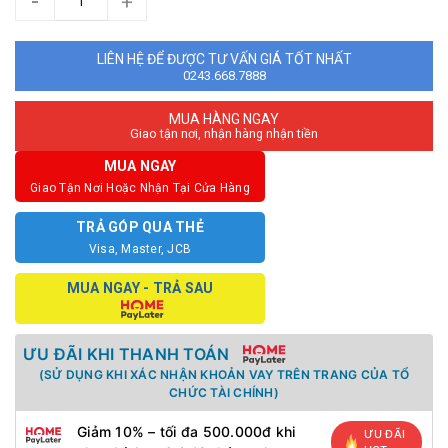
-
+
LIÊN HỆ ĐỂ ĐƯỢC TƯ VẤN GIÁ TỐT NHẤT
0243.668.7888
MUA HÀNG NGAY
Giao tận nơi, nhận hàng nhận tiền
MUA NGAY
Giao Tận Nơi Hoặc Nhận Tại Cửa Hàng
TRẢ GÓP QUA THẺ
Visa, Master, JCB
MUA NGAY - TRẢ SAU
ƯU ĐÃI KHI THANH TOÁN
(SỬ DỤNG KHI XÁC NHẬN KHOẢN VAY TRÊN TRANG CỦA TỔ
CHỨC TÀI CHÍNH)
Giảm 10% – tối đa 500.000đ khi
ƯU ĐÃI