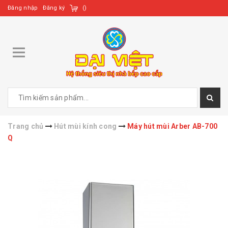
Đăng nhập
Đăng ký
(
)
Trang chủ
Hút mùi kính cong
Máy hút mùi Arber AB-700
Q