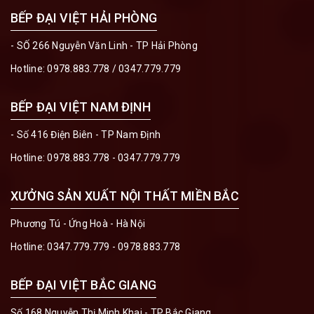
BẾP ĐẠI VIỆT HẢI PHÒNG
- SỐ 266 Nguyễn Văn Linh - TP Hải Phòng
Hotline:
0978.883.778
/
0347.779.779
BẾP ĐẠI VIỆT NAM ĐỊNH
- Số 416 Điện Biên - TP Nam Định
Hotline:
0978.883.778 - 0347.779.779
XƯỞNG SẢN XUẤT NỘI THẤT MIỀN BẮC
Phương Tú - Ứng Hoà - Hà Nội
Hotline:
0347.779.779 - 0978.883.778
BẾP ĐẠI VIỆT BẮC GIANG
Số 168 Nguyễn Thị Minh Khai - TP Bắc Giang