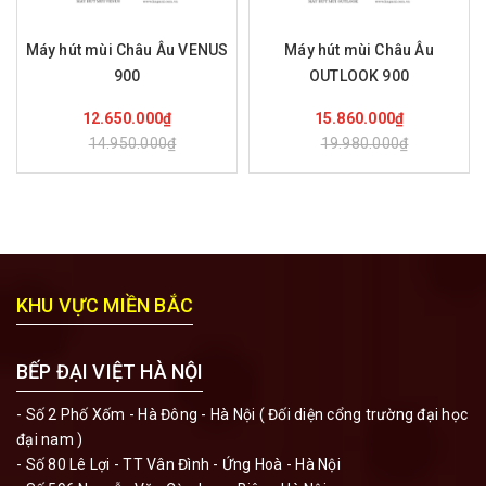
Máy hút mùi Châu Âu VENUS
Máy hút mùi Châu Âu
900
OUTLOOK 900
Mua hàng
Mua hàng
12.650.000₫
15.860.000₫
14.950.000₫
19.980.000₫
KHU VỰC MIỀN BẮC
BẾP ĐẠI VIỆT HÀ NỘI
- Số 2 Phố Xốm - Hà Đông - Hà Nội ( Đối diện cổng trường đại học
đại nam )
- Số 80 Lê Lợi - TT Vân Đình - Ứng Hoà - Hà Nội