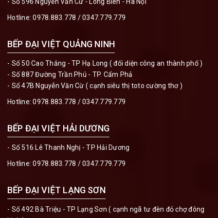
- Số 596 Nguyễn Văn Cừ - Long Biên - Hà Nội
Hotline:
0978.883.778
/
0347.779.779
BẾP ĐẠI VIỆT QUẢNG NINH
- Số 50 Cao Thắng - TP Hạ Long ( đối diện công an thành phố )
- Số 887 Đường Trần Phú - TP. Cẩm Phả
- Số 47B Nguyễn Văn Cừ ( cạnh siêu thị toto cường thơ )
Hotline:
0978.883.778
/
0347.779.779
BẾP ĐẠI VIỆT HẢI DƯƠNG
- Số 516 Lê Thanh Nghị - TP Hải Dương
Hotline:
0978.883.778
/
0347.779.779
BẾP ĐẠI VIỆT LẠNG SƠN
- Số 492 Bà Triệu - TP Lạng Sơn ( cạnh ngã tư đèn đỏ chợ đông