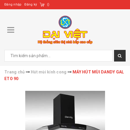
Đăng nhập
Đăng ký
(
)
Trang chủ
Hút mùi kính cong
MÁY HÚT MÙI DANDY GAL
ETO 90