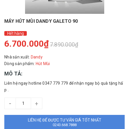
MÁY HÚT MÙI DANDY GALETO 90
Hết hàng
6.700.000₫
7.890.000₫
Nhà sản xuất:
Dandy
Dòng sản phẩm:
Hút Mùi
MÔ TẢ:
Liên hệ ngay hotline 0347 779 779 để nhận ngay bộ quà tặng hấ
p .
-
+
LIÊN HỆ ĐỂ ĐƯỢC TƯ VẤN GIÁ TỐT NHẤT
0243.668.7888