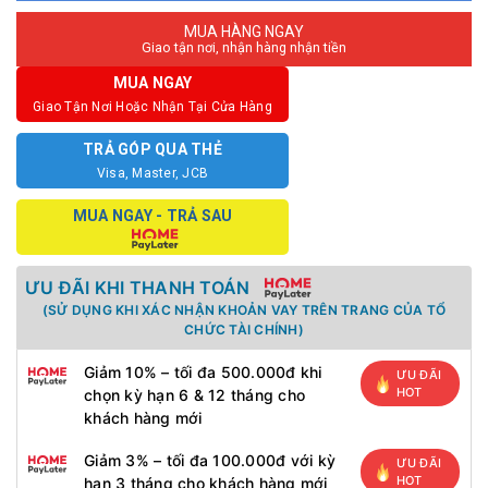
MUA HÀNG NGAY
Giao tận nơi, nhận hàng nhận tiền
MUA NGAY
Giao Tận Nơi Hoặc Nhận Tại Cửa Hàng
TRẢ GÓP QUA THẺ
Visa, Master, JCB
MUA NGAY - TRẢ SAU
ƯU ĐÃI KHI THANH TOÁN
(SỬ DỤNG KHI XÁC NHẬN KHOẢN VAY TRÊN TRANG CỦA TỔ
CHỨC TÀI CHÍNH)
Giảm 10% – tối đa 500.000đ khi
ƯU ĐÃI
HOT
chọn kỳ hạn 6 & 12 tháng cho
khách hàng mới
Giảm 3% – tối đa 100.000đ với kỳ
ƯU ĐÃI
HOT
hạn 3 tháng cho khách hàng mới