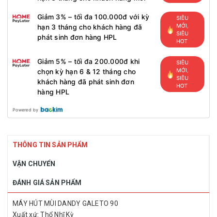
Giảm 3% – tối đa 100.000đ với kỳ
SIÊU
MỚI,
hạn 3 tháng cho khách hàng đã
SIÊU
phát sinh đơn hàng HPL
HOT
Giảm 5% – tối đa 200.000đ khi
SIÊU
MỚI,
chọn kỳ hạn 6 & 12 tháng cho
SIÊU
khách hàng đã phát sinh đơn
HOT
hàng HPL
Powered by
THÔNG TIN SẢN PHẨM
VẬN CHUYỂN
ĐÁNH GIÁ SẢN PHẨM
MÁY HÚT MÙI DANDY GALETO 90
Xuất xứ: Thổ Nhĩ Kỳ