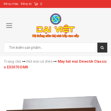
Đăng nhập
Đăng ký
(
)
Trang chủ
Hút mùi cổ điển
Máy hút mùi Dmestik Classic
o ES3070 DMK