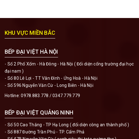
KHU VỰC MIỀN BẮC
BẾP ĐẠI VIỆT HÀ NỘI
- Số 2 Phố Xốm - Hà Đông - Hà Nội ( Đối diện cổng trường đại học
đại nam )
- Số 80 Lê Lợi - TT Vân Đình - Ứng Hoà - Hà Nội
- Số 596 Nguyễn Văn Cừ - Long Biên - Hà Nội
Hotline:
0978.883.778
/
0347.779.779
BẾP ĐẠI VIỆT QUẢNG NINH
- Số 50 Cao Thắng - TP Hạ Long ( đối diện công an thành phố )
- Số 887 Đường Trần Phú - TP. Cẩm Phả
- Số 47B Nguyễn Văn Cừ ( cạnh siêu thị toto cường thơ )