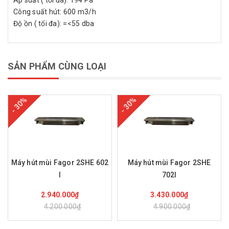
Công suất hút: 600 m3/h
Độ ồn ( tối đa): =<55 dba
SẢN PHẨM CÙNG LOẠI
- 30%
- 30%
Máy hút mùi Fagor 2SHE 602
Máy hút mùi Fagor 2SHE
I
702I
Mua hàng
Mua hàng
2.940.000₫
3.430.000₫
4.200.000₫
4.900.000₫