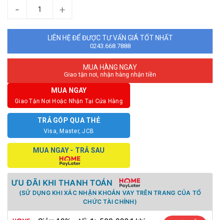
-
+
LIÊN HỆ ĐỂ ĐƯỢC TƯ VẤN GIÁ TỐT NHẤT
0243.668.7888
MUA HÀNG NGAY
Giao tận nơi, nhận hàng nhận tiền
MUA NGAY
Giao Tận Nơi Hoặc Nhận Tại Cửa Hàng
TRẢ GÓP QUA THẺ
Visa, Master, JCB
MUA NGAY - TRẢ SAU
ƯU ĐÃI KHI THANH TOÁN
(SỬ DỤNG KHI XÁC NHẬN KHOẢN VAY TRÊN TRANG CỦA TỔ
CHỨC TÀI CHÍNH)