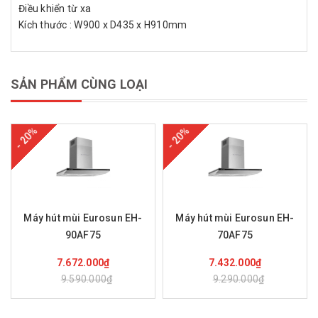
Điều khiển từ xa
Kích thước : W900 x D435 x H910mm
SẢN PHẨM CÙNG LOẠI
- 20%
- 20%
Máy hút mùi Eurosun EH-
Máy hút mùi Eurosun EH-
90AF75
70AF75
Mua hàng
Mua hàng
7.672.000₫
7.432.000₫
9.590.000₫
9.290.000₫