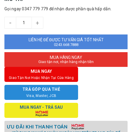
Gọi ngay 0347 779 779 để nhận được phần quà hấp dẫn.
-
+
LIÊN HỆ ĐỂ ĐƯỢC TƯ VẤN GIÁ TỐT NHẤT
0243.668.7888
MUA HÀNG NGAY
Giao tận nơi, nhận hàng nhận tiền
MUA NGAY
Giao Tận Nơi Hoặc Nhận Tại Cửa Hàng
TRẢ GÓP QUA THẺ
Visa, Master, JCB
MUA NGAY - TRẢ SAU
ƯU ĐÃI KHI THANH TOÁN