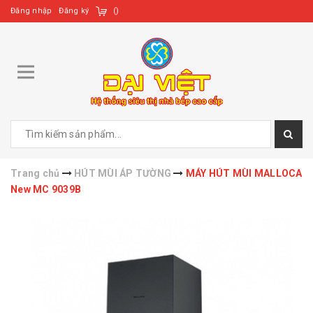
Đăng nhập
Đăng ký
(
)
Trang chủ
HÚT MÙI ÁP TƯỜNG
MÁY HÚT MÙI MALLOCA
New MC 9039B