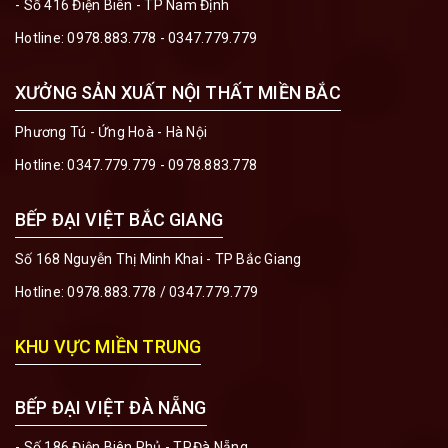
- Số 416 Điện Biên - TP Nam Định
Hotline:
0978.883.778 - 0347.779.779
XƯỞNG SẢN XUẤT NỘI THẤT MIỀN BẮC
Phương Tú - Ứng Hoà - Hà Nội
Hotline:
0347.779.779 - 0978.883.778
BẾP ĐẠI VIỆT BẮC GIANG
Số 168 Nguyễn Thị Minh Khai - TP Bắc Giang
Hotline:
0978.883.778
/
0347.779.779
KHU VỰC MIỀN TRUNG
BẾP ĐẠI VIỆT ĐÀ NẴNG
- Số 186 Điện Biên Phủ - TP.Đà Nẵng