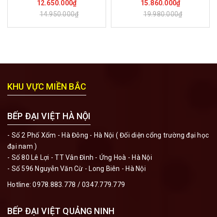
12.650.000₫
15.860.000₫
14.950.000₫
19.980.000₫
KHU VỰC MIỀN BẮC
BẾP ĐẠI VIỆT HÀ NỘI
- Số 2 Phố Xốm - Hà Đông - Hà Nội ( Đối diện cổng trường đại học
đại nam )
- Số 80 Lê Lợi - TT Vân Đình - Ứng Hoà - Hà Nội
- Số 596 Nguyễn Văn Cừ - Long Biên - Hà Nội
Hotline:
0978.883.778
/
0347.779.779
BẾP ĐẠI VIỆT QUẢNG NINH