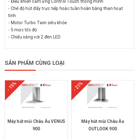
- Điều khiển cảm ứng Control Touch thông minh
- Chế độ hút đẩy trực tiếp hoặc tuần hoàn bằng than hoạt
tính
- Motor Turbo Twin siêu khỏe
- 5 mức tốc độ
- Chiếu sáng với 2 đèn LED
SẢN PHẨM CÙNG LOẠI
- 15%
- 21%
Máy hút mùi Châu Âu VENUS
Máy hút mùi Châu Âu
900
OUTLOOK 900
Mua hàng
Mua hàng