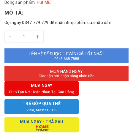
Dòng sản phẩm:
Hút Mùi
MÔ TẢ:
Gọi ngay 0347 779 779 để nhận được phần quà hấp dẫn.
-
+
LIÊN HỆ ĐỂ ĐƯỢC TƯ VẤN GIÁ TỐT NHẤT
0243.668.7888
MUA HÀNG NGAY
Giao tận nơi, nhận hàng nhận tiền
MUA NGAY
Giao Tận Nơi Hoặc Nhận Tại Cửa Hàng
TRẢ GÓP QUA THẺ
Visa, Master, JCB
MUA NGAY - TRẢ SAU