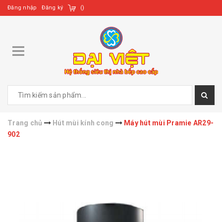
Đăng nhập
Đăng ký
(
)
Trang chủ
Hút mùi kính cong
Máy hút mùi Pramie AR29-
902