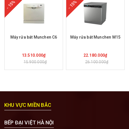
- 15%
- 15%
Máy rửa bát Munchen C6
Máy rửa bát Munchen M15
Mua hàng
Mua hàng
13.510.000₫
22.180.000₫
15.900.000₫
26.100.000₫
KHU VỰC MIỀN BẮC
BẾP ĐẠI VIỆT HÀ NỘI