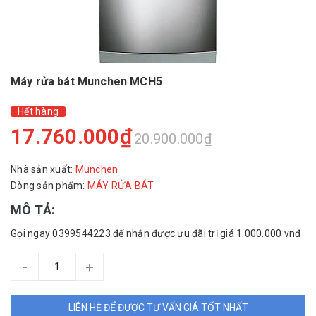
Máy rửa bát Munchen MCH5
Hết hàng
17.760.000₫
20.900.000₫
Nhà sản xuất:
Munchen
Dòng sản phẩm:
MÁY RỬA BÁT
MÔ TẢ:
Gọi ngay 0399544223 để nhận được ưu đãi trị giá 1.000.000 vnđ
-
+
LIÊN HỆ ĐỂ ĐƯỢC TƯ VẤN GIÁ TỐT NHẤT