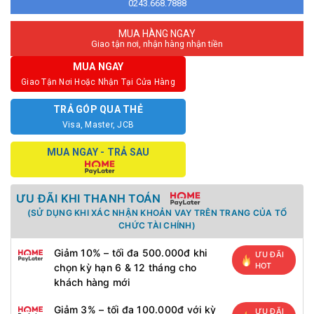
0243.668.7888
MUA HÀNG NGAY
Giao tận nơi, nhận hàng nhận tiền
MUA NGAY
Giao Tận Nơi Hoặc Nhận Tại Cửa Hàng
TRẢ GÓP QUA THẺ
Visa, Master, JCB
MUA NGAY - TRẢ SAU
ƯU ĐÃI KHI THANH TOÁN
(SỬ DỤNG KHI XÁC NHẬN KHOẢN VAY TRÊN TRANG CỦA TỔ
CHỨC TÀI CHÍNH)
Giảm 10% – tối đa 500.000đ khi
ƯU ĐÃI
HOT
chọn kỳ hạn 6 & 12 tháng cho
khách hàng mới
Giảm 3% – tối đa 100.000đ với kỳ
ƯU ĐÃI