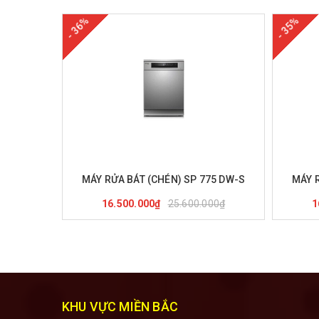
- 36%
- 35%
Mua hàng
Xem nhanh
M
MÁY RỬA BÁT (CHÉN) SP 775 DW-S
MÁY 
25.600.000₫
16.500.000₫
1
KHU VỰC MIỀN BẮC