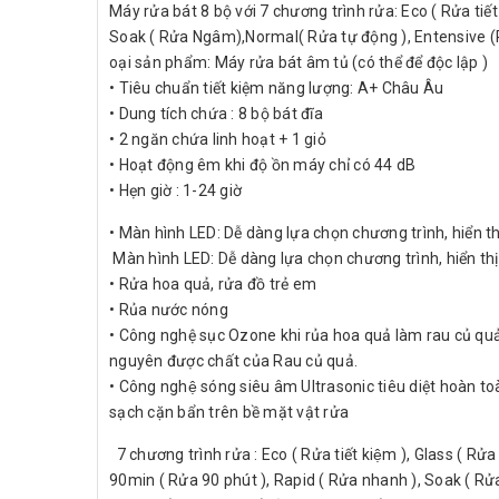
Máy rửa bát 8 bộ với 7 chương trình rửa: Eco ( Rửa tiết 
Soak ( Rửa Ngâm),Normal( Rửa tự động ), Entensive 
oại sản phẩm: Máy rửa bát âm tủ (có thể để độc lập )
• Tiêu chuẩn tiết kiệm năng lượng: A+ Châu Âu
• Dung tích chứa : 8 bộ bát đĩa
• 2 ngăn chứa linh hoạt + 1 giỏ
• Hoạt động êm khi độ ồn máy chỉ có 44 dB
• Hẹn giờ : 1-24 giờ
• Màn hình LED: Dễ dàng lựa chọn chương trình, hiển thị
Màn hình LED: Dễ dàng lựa chọn chương trình, hiển thị 
• Rửa hoa quả, rửa đồ trẻ em
• Rủa nước nóng
• Công nghệ sục Ozone khi rủa hoa quả làm rau củ quả 
nguyên được chất của Rau củ quả.
• Công nghệ sóng siêu âm Ultrasonic tiêu diệt hoàn t
sạch cặn bẩn trên bề mặt vật rửa
7 chương trình rửa : Eco ( Rửa tiết kiệm ), Glass ( Rửa 
90min ( Rửa 90 phút ), Rapid ( Rửa nhanh ), Soak ( 