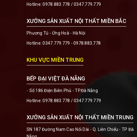
Hotline:
0978.883.778
/
0347.779.779
XƯỞNG SẢN XUẤT NỘI THẤT MIỀN BẮC
Phương Tú - Ứng Hoà - Hà Nội
Hotline:
0347.779.779 - 0978.883.778
KHU VỰC MIỀN TRUNG
BẾP ĐẠI VIỆT ĐÀ NẴNG
- Số 186 Điện Biên Phủ - TP.Đà Nẵng
Hotline:
0978.883.778
/
0347.779.779
XƯỞNG SẢN XUẤT NỘI THẤT MIỀN TRUNG
SN 187 Đường Nam Cao Nối Dài - Q. Liên Chiểu - TP Đà
Nẵng