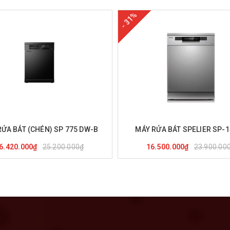
- 31%
ua hàng
Xem nhanh
Mua hàng
Xem nha
RỬA BÁT (CHÉN) SP 775 DW-B
MÁY RỬA BÁT SPELIER SP-
25.200.000₫
23.900.00
6.420.000₫
16.500.000₫