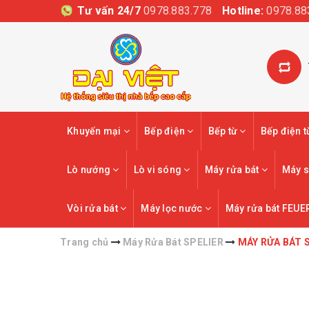
Tư vấn 24/7
0978.883.778
Hotline:
0978.88
Khuyến mại
Bếp điện
Bếp từ
Bếp điện 
Lò nướng
Lò vi sóng
Máy rửa bát
Máy s
Vòi rửa bát
Máy lọc nước
Máy rửa bát FEUE
Trang chủ
Máy Rửa Bát SPELIER
MÁY RỬA BÁT S