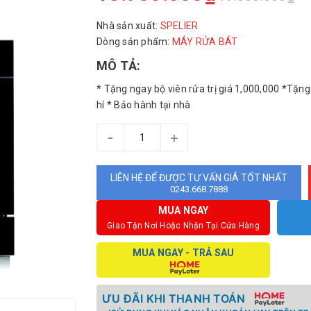
Nhà sản xuất:
SPELIER
Dòng sản phẩm:
MÁY RỬA BÁT
MÔ TẢ:
* Tặng ngay bộ viên rửa trị giá 1,000,000 *Tặng
hí * Bảo hành tại nhà
-
+
LIÊN HỆ ĐỂ ĐƯỢC TƯ VẤN GIÁ TỐT NHẤT
0243.668.7888
MUA NGAY
Giao Tận Nơi Hoặc Nhận Tại Cửa Hàng
MUA NGAY - TRẢ SAU
ƯU ĐÃI KHI THANH TOÁN