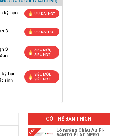
ANG CỦA TỔ CHỨC TÀI CHÍNH)
ọn kỳ hạn
ƯU ĐÃI HOT
ạn 3
ƯU ĐÃI HOT
ạn 3
SIÊU MỚI,
SIÊU HOT
 đơn
n kỳ hạn
SIÊU MỚI,
SIÊU HOT
t sinh
CÓ THỂ BẠN THÍCH
- 14%
Lò nướng Châu Âu FI-
64MTO FLAT NERO