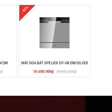
- 44%
- 44%
nh
Mua hàng
Xem nhanh
Mu
14 DW
MÁY RỬA BÁT SPELIER SP-08 DW/SILVER
MÁY RỬA 
0₫
18.800.000₫
10.600.000₫
10