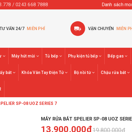
3.778 / 0243 668 7888
Danh sách mo
TƯ VẤN 24/7
MIỄN PHÍ
VẬN CHUYỂN
MIỄN P
từ
Máy hút mùi
Tủ bếp
Phụ kiện tủ bếp
Bếp gas
ấy bát
Khóa Vân Tay Điện Tử
Bộ nồi từ
Chậu rửa bát
R
PELIER SP-08 UOZ SERIES 7
MÁY RỬA BÁT SPELIER SP-08 UOZ SERIE
13.900.000₫
19.800.000₫