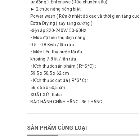
tự động ), Entensive (Rửa chuyên sâu)
► 2 chức năng riêng biệt:
Power wash ( Rửa ở nhiệt độ cao và thời gian tăng cư
Extra Drying ( sấy tăng cường )
Điện áp 220-240V/ 50-60Hz
• Mức độ tiêu thụ điện năng :
0.5 - 0.8 Kwh / lần rửa
• Mức tiêu thụ nước tối đa:
khoảng 7-8 lit / lần rửa
• Kích thước sản phẩm ( R*S*C) :
59,5 x 50,5 x 62 cm
• Kích thước cắt đá ( R*S*C) :
56 x 55 x 60,5 cm
XUẤT XỨ : Italia
BẢO HÀNH CHÍNH HÃNG : 36 THÁNG
SẢN PHẨM CÙNG LOẠI