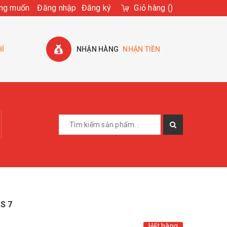
ng muốn
Đăng nhập
Đăng ký
Giỏ hàng
(
)
HÍ
NHẬN HÀNG
NHẬN TIỀN
S 7
Hết hàng