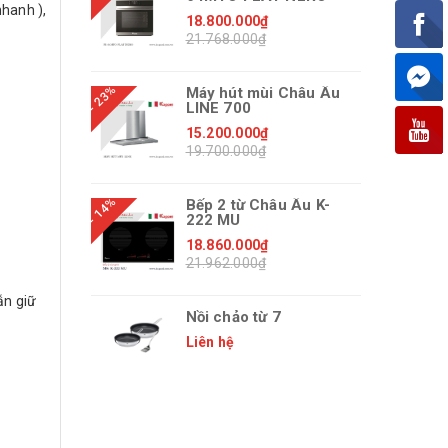
nhanh ),
18.800.000₫
21.768.000₫
- 23%
Máy hút mùi Châu Âu
LINE 700
15.200.000₫
19.700.000₫
- 14%
Bếp 2 từ Châu Âu K-
222 MU
18.860.000₫
21.962.000₫
̃n giữ
Nồi chảo từ 7
Liên hệ