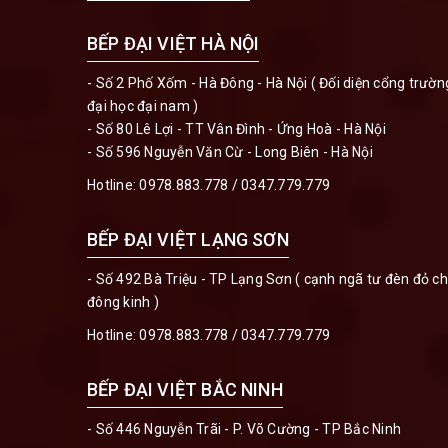
BẾP ĐẠI VIỆT HÀ NỘI
- Số 2 Phố Xốm - Hà Đông - Hà Nội ( Đối diện cổng trườn
đại học đại nam )
- Số 80 Lê Lợi - TT Vân Đình - Ứng Hoà - Hà Nội
- Số 596 Nguyễn Văn Cừ - Long Biên - Hà Nội
Hotline:
0978.883.778
/
0347.779.779
BẾP ĐẠI VIỆT LẠNG SƠN
- Số 492 Bà Triệu - TP Lạng Sơn ( cạnh ngã tư đèn đỏ c
đông kinh )
Hotline:
0978.883.778
/
0347.779.779
BẾP ĐẠI VIỆT BẮC NINH
- Số 446 Nguyễn Trãi - P. Võ Cường - TP Bắc Ninh