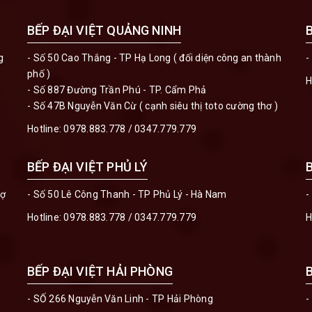
BẾP ĐẠI VIỆT QUẢNG NINH
g
- Số 50 Cao Thắng - TP Hạ Long ( đối diện công an thành
-
phố )
H
- Số 887 Đường Trần Phú - TP. Cẩm Phả
- Số 47B Nguyễn Văn Cừ ( cạnh siêu thị toto cường thơ )
Hotline:
0978.883.778
/
0347.779.779
BẾP ĐẠI VIỆT PHỦ LÝ
hợ
- Số 50 Lê Công Thanh - TP Phủ Lý - Hà Nam
-
Hotline:
0978.883.778
/
0347.779.779
H
BẾP ĐẠI VIỆT HẢI PHÒNG
- SỐ 266 Nguyễn Văn Linh - TP Hải Phòng
-