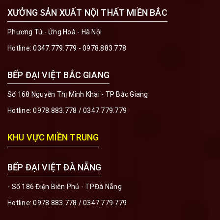
XƯỞNG SẢN XUẤT NỘI THẤT MIỀN BẮC
Phương Tú - Ứng Hoà - Hà Nội
Hotline:
0347.779.779 - 0978.883.778
BẾP ĐẠI VIỆT BẮC GIANG
Số 168 Nguyễn Thị Minh Khai - TP Bắc Giang
Hotline:
0978.883.778
/
0347.779.779
KHU VỰC MIỀN TRUNG
BẾP ĐẠI VIỆT ĐÀ NẴNG
- Số 186 Điện Biên Phủ - TP.Đà Nẵng
Hotline:
0978.883.778
/
0347.779.779