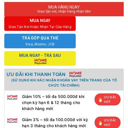
MUA HÀNG NGAY
Giao tận nơi, nhận hàng nhận tiền
MUA NGAY
Giao Tận Nơi Hoặc Nhận Tại Cửa Hàng
TRẢ GÓP QUA THẺ
Visa, Master, JCB
MUA NGAY - TRẢ SAU
ƯU ĐÃI KHI THANH TOÁN
(SỬ DỤNG KHI XÁC NHẬN KHOẢN VAY TRÊN TRANG CỦA TỔ
CHỨC TÀI CHÍNH)
Giảm 10% – tối đa 500.000đ khi
ƯU ĐÃI
HOT
chọn kỳ hạn 6 & 12 tháng cho
khách hàng mới
Giảm 3% – tối đa 100.000đ với kỳ
ƯU ĐÃI
HOT
hạn 3 tháng cho khách hàng mới