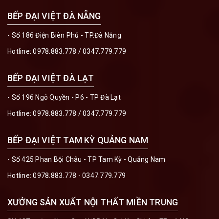
BẾP ĐẠI VIỆT ĐÀ NẴNG
- Số 186 Điện Biên Phủ - TP.Đà Nẵng
Hotline:
0978.883.778
/
0347.779.779
BẾP ĐẠI VIỆT ĐÀ LẠT
- Số 196 Ngô Quyền - P6 - TP Đà Lạt
Hotline:
0978.883.778
/
0347.779.779
BẾP ĐẠI VIỆT TAM KỲ QUẢNG NAM
- Số 425 Phan Bội Châu - TP Tam Kỳ - Quảng Nam
Hotline:
0978.883.778 - 0347.779.779
XƯỞNG SẢN XUẤT NỘI THẤT MIỀN TRUNG