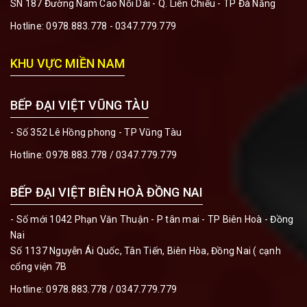
SN 187 Đường Nam Cao Nối Dài - Q. Liên Chiểu - TP Đà Nẵng
Hotline:
0978.883.778 - 0347.779.779
KHU VỰC MIỀN NAM
BẾP ĐẠI VIỆT VŨNG TÀU
- Số 352 Lê Hồng phong - TP Vũng Tàu
Hotline:
0978.883.778 / 0347.779.779
BẾP ĐẠI VIỆT BIÊN HOÀ ĐỒNG NAI
- Số mới 1042 Phạn Văn Thuận - P tân mai - TP Biên Hoà - Đồng
Nai
Số 1137 Nguyễn Ái Quốc, Tân Tiến, Biên Hòa, Đồng Nai ( cạnh
cổng viện 7B
Hotline:
0978.883.778 / 0347.779.779