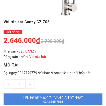
Vòi rửa bát Canzy CZ 702
Hết hàng
2.646.000₫
3.780.000₫
Nhà sản xuất:
CANZY
Dòng sản phẩm:
Vòi rửa bát
MÔ TẢ:
Gọi ngay 0347779779 để nhận được nhiều ưu đãi hấp dẫn
-
+
LIÊN HỆ ĐỂ ĐƯỢC TƯ VẤN GIÁ TỐT NHẤT
0243.668.7888