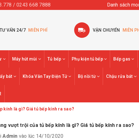
3.778 / 0243 668 7888
Danh sách mo
TƯ VẤN 24/7
MIỄN PHÍ
VẬN CHUYỂN
MIỄN P
từ
Máy hút mùi
Tủ bếp
Phụ kiện tủ bếp
Bếp gas
ấy bát
Khóa Vân Tay Điện Tử
Bộ nồi từ
Chậu rửa bát
R
 kính là gì? Giá tủ bếp kính ra sao?
g vượt trội của tủ bếp kính là gì? Giá tủ bếp kính ra sao?
i
Admin
vào lúc 14/10/2020