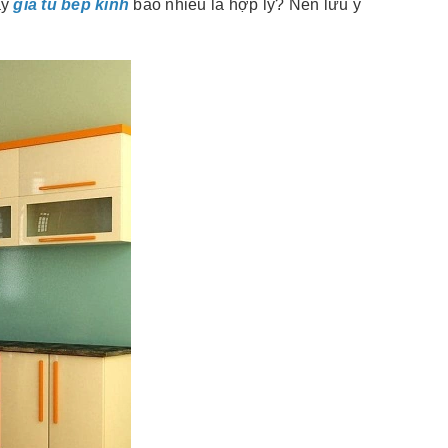
ậy
giá tủ bếp kính
bao nhiêu là hợp lý? Nên lưu ý