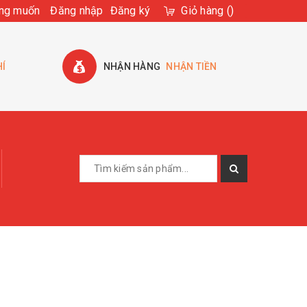
ng muốn
Đăng nhập
Đăng ký
Giỏ hàng
(
)
HÍ
NHẬN HÀNG
NHẬN TIỀN