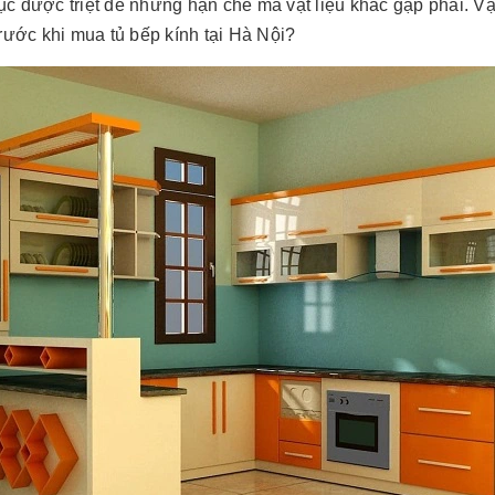
ục được triệt để những hạn chế mà vật liệu khác gặp phải. V
trước khi mua tủ bếp kính tại Hà Nội?