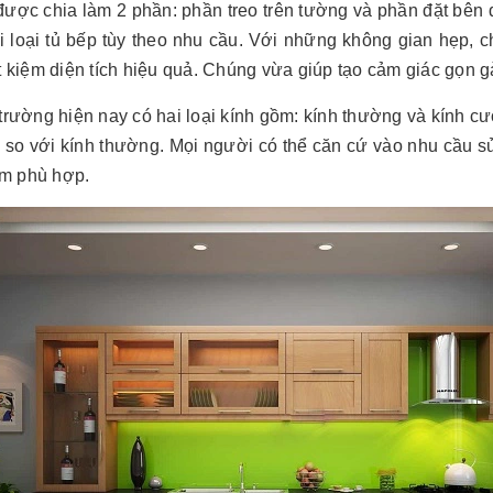
được chia làm 2 phần: phần treo trên tường và phần đặt bên 
i loại tủ bếp tùy theo nhu cầu. Với những không gian hẹp, c
ết kiệm diện tích hiệu quả. Chúng vừa giúp tạo cảm giác gọn
 trường hiện nay có hai loại kính gồm: kính thường và kính c
 so với kính thường. Mọi người có thể căn cứ vào nhu cầu s
m phù hợp.