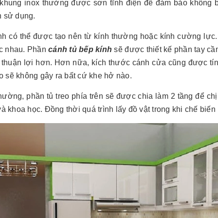
 khung inox thường được sơn tĩnh điện để đảm bảo không bị
h sử dụng.
nh có thể được tạo nên từ kính thường hoặc kính cường lực
c nhau. Phần
cánh tủ bếp kính
sẽ được thiết kế phần tay cầ
 thuận lợi hơn. Hơn nữa, kích thước cánh cửa cũng được tính
o sẽ không gây ra bất cứ khe hở nào.
ường, phần tủ treo phía trên sẽ được chia làm 2 tầng để chị
 và khoa học. Đồng thời quá trình lấy đồ vật trong khi chế bi