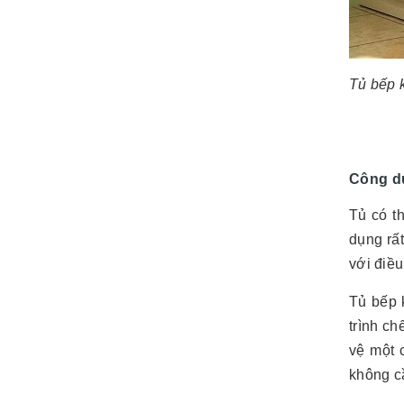
Tủ bếp 
Công dụ
Tủ có t
dụng rấ
với điều
Tủ bếp 
trình c
vệ một 
không cầ