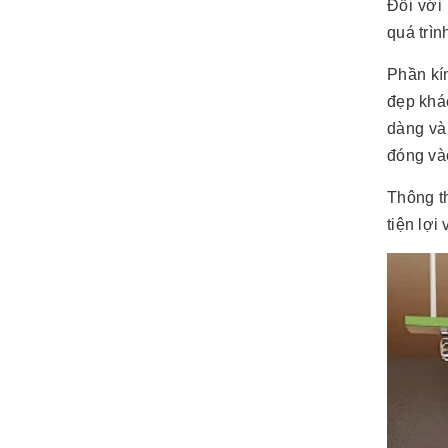
Đối với
quá trìn
Phần kí
đẹp khá
dàng và
đóng và
Thông th
tiện lợi