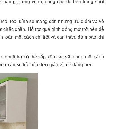
 han gỉ, cong vênh, nâng cao độ bền trong suốt
. Mỗi loại kính sẽ mang đến những ưu điểm và vẻ
m chắc chắn. Hỗ trợ quá trình đóng mở trở nên dễ
 toán một cách chi tiết và cẩn thận, đảm bảo khi
 em nội trợ có thể sắp xếp các vật dụng một cách
ến món ăn sẽ trở nên đơn giản và dễ dàng hơn.