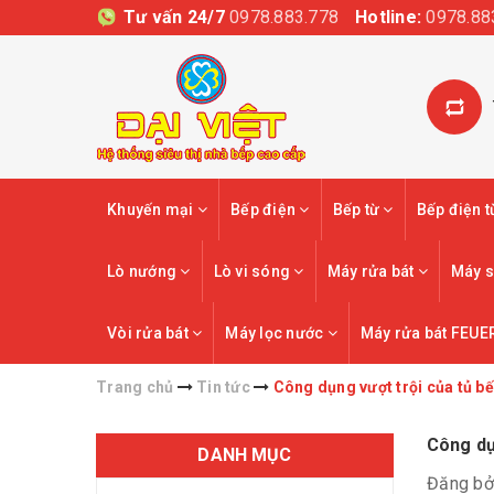
Tư vấn 24/7
0978.883.778
Hotline:
0978.88
Khuyến mại
Bếp điện
Bếp từ
Bếp điện 
Lò nướng
Lò vi sóng
Máy rửa bát
Máy s
Vòi rửa bát
Máy lọc nước
Máy rửa bát FEUE
Trang chủ
Tin tức
Công dụng vượt trội của tủ bếp
Công dụn
DANH MỤC
Đăng bở